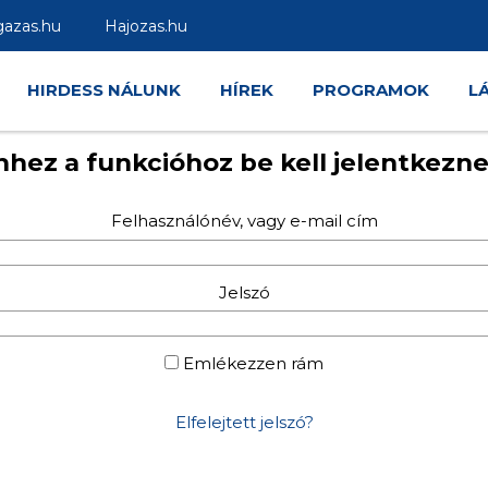
gazas.hu
Hajozas.hu
HIRDESS NÁLUNK
HÍREK
PROGRAMOK
L
hhez a funkcióhoz be kell jelentkezne
Felhasználónév, vagy e-mail cím
Jelszó
Emlékezzen rám
Elfelejtett jelszó?