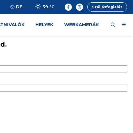
39 °
C
DE
Szállásfoglalás
ÁTNIVALÓK
HELYEK
WEBKAMERÁK
d.