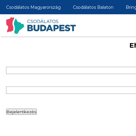
Csodálatos Magyarország
Csodálatos Balaton
Brin
E
Bejelentkezés