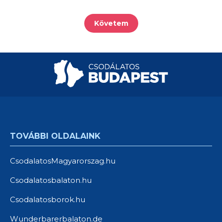
Követem
TOVÁBBI OLDALAINK
CsodalatosMagyarorszag.hu
Csodalatosbalaton.hu
Csodalatosborok.hu
Wunderbarerbalaton.de