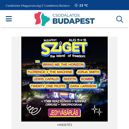
Csodálatos Magyarország
Csodálatos Balaton
23 °
C
HIRDETÉS