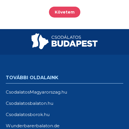
Követem
TOVÁBBI OLDALAINK
CsodalatosMagyarorszag.hu
Csodalatosbalaton.hu
Csodalatosborok.hu
Wunderbarerbalaton.de