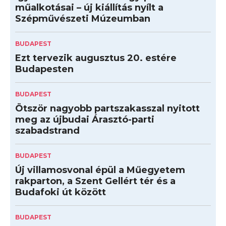
műalkotásai – új kiállítás nyílt a
Szépművészeti Múzeumban
BUDAPEST
Ezt tervezik augusztus 20. estére
Budapesten
BUDAPEST
Ötször nagyobb partszakasszal nyitott
meg az újbudai Árasztó-parti
szabadstrand
BUDAPEST
Új villamosvonal épül a Műegyetem
rakparton, a Szent Gellért tér és a
Budafoki út között
BUDAPEST