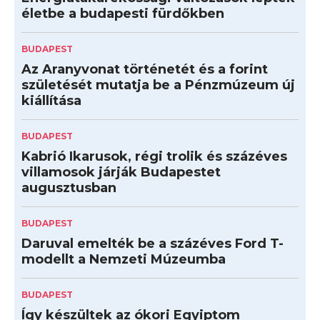
életbe a budapesti fürdőkben
BUDAPEST
Az Aranyvonat történetét és a forint
születését mutatja be a Pénzmúzeum új
kiállítása
BUDAPEST
Kabrió Ikarusok, régi trolik és százéves
villamosok járják Budapestet
augusztusban
BUDAPEST
Daruval emelték be a százéves Ford T-
modellt a Nemzeti Múzeumba
BUDAPEST
Így készültek az ókori Egyiptom