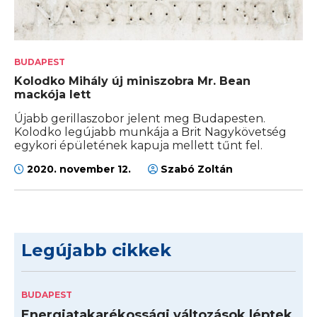
BUDAPEST
Kolodko Mihály új miniszobra Mr. Bean
mackója lett
Újabb gerillaszobor jelent meg Budapesten.
Kolodko legújabb munkája a Brit Nagykövetség
egykori épületének kapuja mellett tűnt fel.
2020. november 12.
Szabó Zoltán
Legújabb cikkek
BUDAPEST
Energiatakarékossági változások léptek