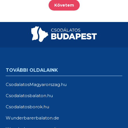
Követem
TOVÁBBI OLDALAINK
CsodalatosMagyarorszag.hu
Csodalatosbalaton.hu
Csodalatosborok.hu
Wunderbarerbalaton.de