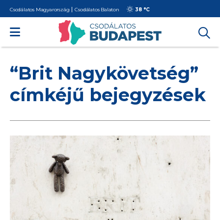
Csodálatos Magyarország
Csodálatos Balaton
38 °
C
“Brit Nagykövetség”
címkéjű bejegyzések