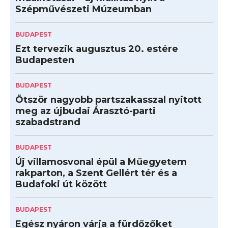
Szépművészeti Múzeumban
BUDAPEST
Ezt tervezik augusztus 20. estére
Budapesten
BUDAPEST
Ötször nagyobb partszakasszal nyitott
meg az újbudai Árasztó-parti
szabadstrand
BUDAPEST
Új villamosvonal épül a Műegyetem
rakparton, a Szent Gellért tér és a
Budafoki út között
BUDAPEST
Egész nyáron várja a fürdőzőket