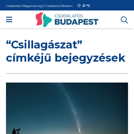
Csodálatos Magyarország
Csodálatos Balaton
21 °
C
“Csillagászat”
címkéjű bejegyzések