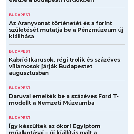
életbe a budapesti fürdőkben
BUDAPEST
Az Aranyvonat történetét és a forint
születését mutatja be a Pénzmúzeum új
kiállítása
BUDAPEST
Kabrió Ikarusok, régi trolik és százéves
villamosok járják Budapestet
augusztusban
BUDAPEST
Daruval emelték be a százéves Ford T-
modellt a Nemzeti Múzeumba
BUDAPEST
Így készültek az ókori Egyiptom
műalkotásai – új kiállítás nyílt a