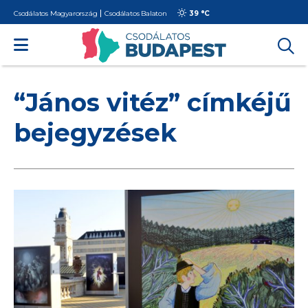
Csodálatos Magyarország
Csodálatos Balaton
39 °
C
“János vitéz” címkéjű
bejegyzések