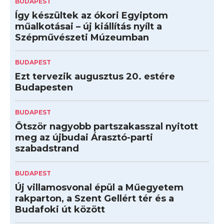
BUDAPEST
Így készültek az ókori Egyiptom
műalkotásai – új kiállítás nyílt a
Szépművészeti Múzeumban
BUDAPEST
Ezt tervezik augusztus 20. estére
Budapesten
BUDAPEST
Ötször nagyobb partszakasszal nyitott
meg az újbudai Árasztó-parti
szabadstrand
BUDAPEST
Új villamosvonal épül a Műegyetem
rakparton, a Szent Gellért tér és a
Budafoki út között