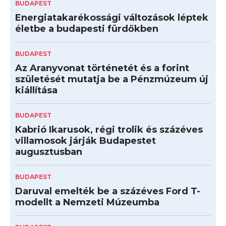
BUDAPEST
Energiatakarékossági változások léptek
életbe a budapesti fürdőkben
BUDAPEST
Az Aranyvonat történetét és a forint
születését mutatja be a Pénzmúzeum új
kiállítása
BUDAPEST
Kabrió Ikarusok, régi trolik és százéves
villamosok járják Budapestet
augusztusban
BUDAPEST
Daruval emelték be a százéves Ford T-
modellt a Nemzeti Múzeumba