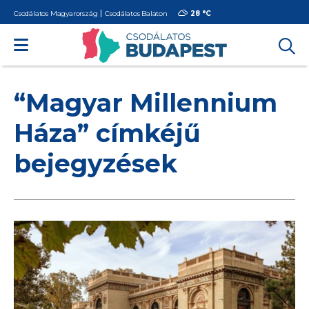
Csodálatos Magyarország
Csodálatos Balaton
28 °
C
“Magyar Millennium
Háza” címkéjű
bejegyzések