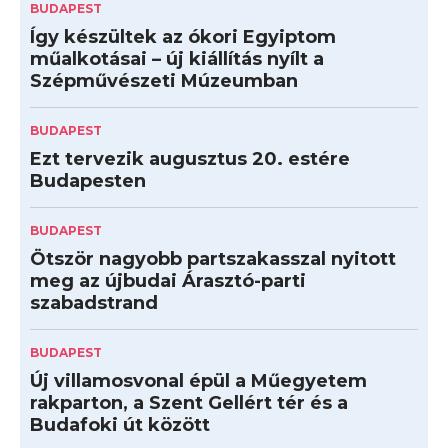
BUDAPEST
Így készültek az ókori Egyiptom
műalkotásai – új kiállítás nyílt a
Szépművészeti Múzeumban
BUDAPEST
Ezt tervezik augusztus 20. estére
Budapesten
BUDAPEST
Ötször nagyobb partszakasszal nyitott
meg az újbudai Árasztó-parti
szabadstrand
BUDAPEST
Új villamosvonal épül a Műegyetem
rakparton, a Szent Gellért tér és a
Budafoki út között