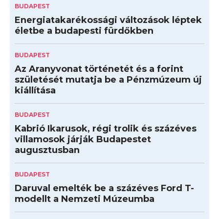
BUDAPEST
Energiatakarékossági változások léptek
életbe a budapesti fürdőkben
BUDAPEST
Az Aranyvonat történetét és a forint
születését mutatja be a Pénzmúzeum új
kiállítása
BUDAPEST
Kabrió Ikarusok, régi trolik és százéves
villamosok járják Budapestet
augusztusban
BUDAPEST
Daruval emelték be a százéves Ford T-
modellt a Nemzeti Múzeumba