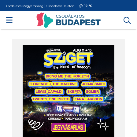
Csodálatos Magyarország
Csodálatos Balaton
19 °
C