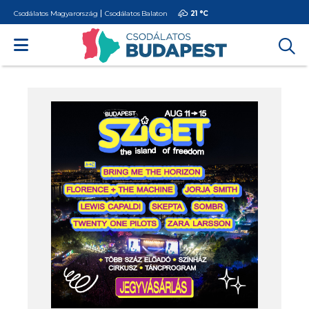
Csodálatos Magyarország
Csodálatos Balaton
21 °
C