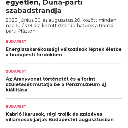
egyetlen, Duna-parti
szabadstrandja
2023. június 30. és augusztus 20. között minden
nap 10 és 19 óra között strandolhatunk a Római-
parti Plázson.
BUDAPEST
Energiatakarékossági változások léptek életbe
a budapesti fürdőkben
BUDAPEST
Az Aranyvonat történetét és a forint
születését mutatja be a Pénzmúzeum új
kiállítása
BUDAPEST
Kabrió Ikarusok, régi trolik és százéves
villamosok járják Budapestet augusztusban