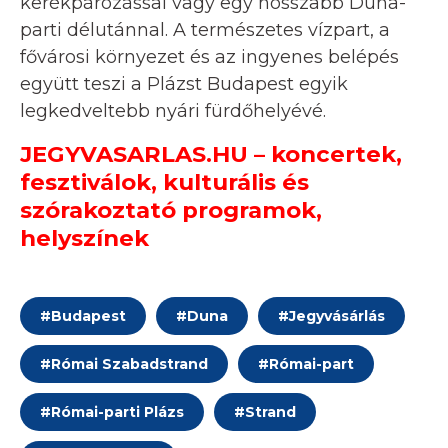
kerékpározással vagy egy hosszabb Duna-
parti délutánnal. A természetes vízpart, a
fővárosi környezet és az ingyenes belépés
együtt teszi a Plázst Budapest egyik
legkedveltebb nyári fürdőhelyévé.
JEGYVASARLAS.HU – koncertek,
fesztiválok, kulturális és
szórakoztató programok,
helyszínek
#
Budapest
#
Duna
#
Jegyvásárlás
#
Római Szabadstrand
#
Római-part
#
Római-parti Plázs
#
Strand