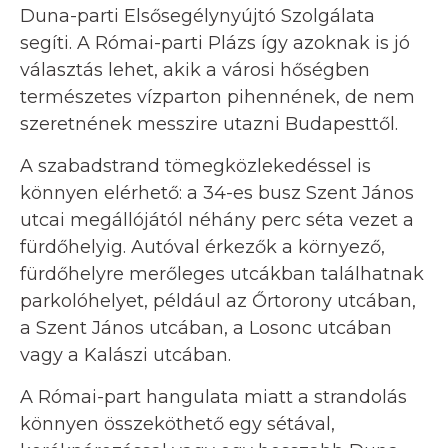
Duna-parti Elsősegélynyújtó Szolgálata
segíti. A Római-parti Plázs így azoknak is jó
választás lehet, akik a városi hőségben
természetes vízparton pihennének, de nem
szeretnének messzire utazni Budapesttől.
A szabadstrand tömegközlekedéssel is
könnyen elérhető: a 34-es busz Szent János
utcai megállójától néhány perc séta vezet a
fürdőhelyig. Autóval érkezők a környező,
fürdőhelyre merőleges utcákban találhatnak
parkolóhelyet, például az Őrtorony utcában,
a Szent János utcában, a Losonc utcában
vagy a Kalászi utcában.
A Római-part hangulata miatt a strandolás
könnyen összeköthető egy sétával,