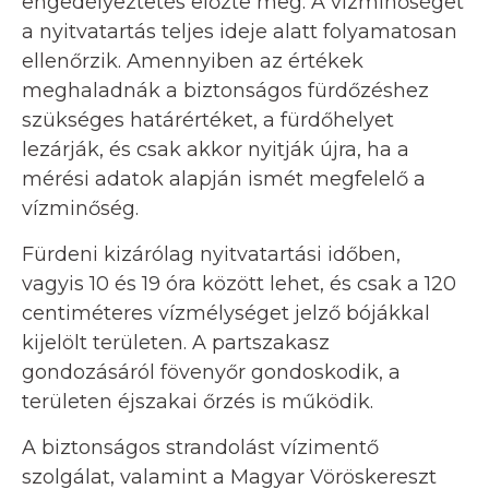
engedélyeztetés előzte meg. A vízminőséget
a nyitvatartás teljes ideje alatt folyamatosan
ellenőrzik. Amennyiben az értékek
meghaladnák a biztonságos fürdőzéshez
szükséges határértéket, a fürdőhelyet
lezárják, és csak akkor nyitják újra, ha a
mérési adatok alapján ismét megfelelő a
vízminőség.
Fürdeni kizárólag nyitvatartási időben,
vagyis 10 és 19 óra között lehet, és csak a 120
centiméteres vízmélységet jelző bójákkal
kijelölt területen. A partszakasz
gondozásáról fövenyőr gondoskodik, a
területen éjszakai őrzés is működik.
A biztonságos strandolást vízimentő
szolgálat, valamint a Magyar Vöröskereszt