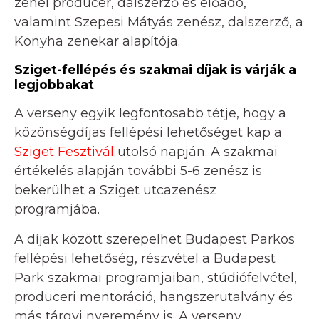
zenei producer, dalszerző és előadó,
valamint Szepesi Mátyás zenész, dalszerző, a
Konyha zenekar alapítója.
Sziget-fellépés és szakmai díjak is várják a
legjobbakat
A verseny egyik legfontosabb tétje, hogy a
közönségdíjas fellépési lehetőséget kap a
Sziget Fesztivál
utolsó napján. A szakmai
értékelés alapján további 5-6 zenész is
bekerülhet a Sziget utcazenész
programjába.
A díjak között szerepelhet Budapest Parkos
fellépési lehetőség, részvétel a Budapest
Park szakmai programjaiban, stúdiófelvétel,
produceri mentoráció, hangszerutalvány és
más tárgyi nyeremény is. A verseny