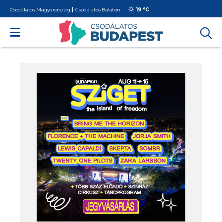
Csodálatos Magyarország
Csodálatos Balaton
19 °
C