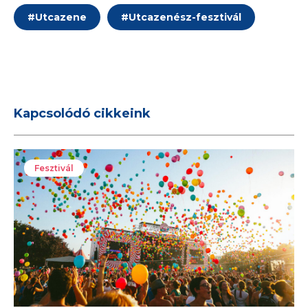
#
Utcazene
#
Utcazenész-fesztivál
Kapcsolódó cikkeink
Fesztivál