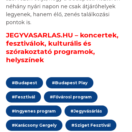
néhány nyári napon ne csak átjáróhelyek
legyenek, hanem élő, zenés találkozási
pontok is.
JEGYVASARLAS.HU – koncertek,
fesztiválok, kulturális és
szórakoztató programok,
helyszínek
#
Budapest
#
Budapest Play
#
Fesztivál
#
Fővárosi program
#
Ingyenes program
#
Jegyvásárlás
#
Karácsony Gergely
#
Sziget Fesztivál