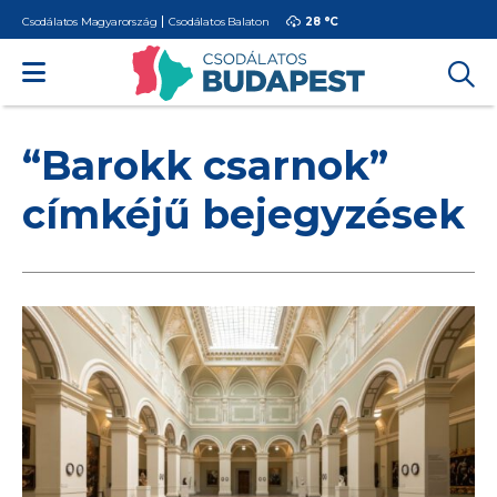
Csodálatos Magyarország
Csodálatos Balaton
28 °
C
“Barokk csarnok”
címkéjű bejegyzések