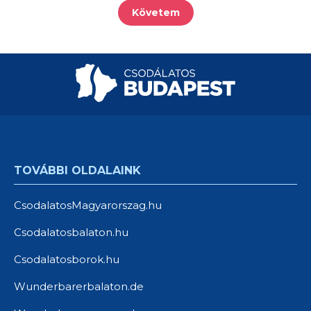
Követem
TOVÁBBI OLDALAINK
CsodalatosMagyarorszag.hu
Csodalatosbalaton.hu
Csodalatosborok.hu
Wunderbarerbalaton.de