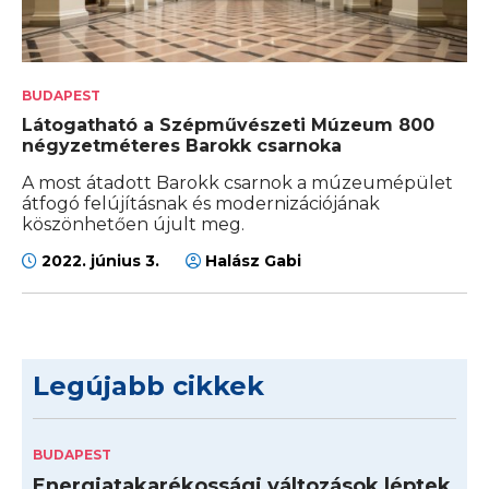
BUDAPEST
Látogatható a Szépművészeti Múzeum 800
négyzetméteres Barokk csarnoka
A most átadott Barokk csarnok a múzeumépület
átfogó felújításnak és modernizációjának
köszönhetően újult meg.
2022. június 3.
Halász Gabi
Legújabb cikkek
BUDAPEST
Energiatakarékossági változások léptek