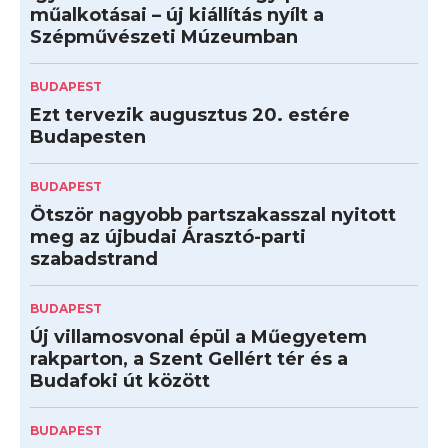
műalkotásai – új kiállítás nyílt a
Szépművészeti Múzeumban
BUDAPEST
Ezt tervezik augusztus 20. estére
Budapesten
BUDAPEST
Ötször nagyobb partszakasszal nyitott
meg az újbudai Árasztó-parti
szabadstrand
BUDAPEST
Új villamosvonal épül a Műegyetem
rakparton, a Szent Gellért tér és a
Budafoki út között
BUDAPEST