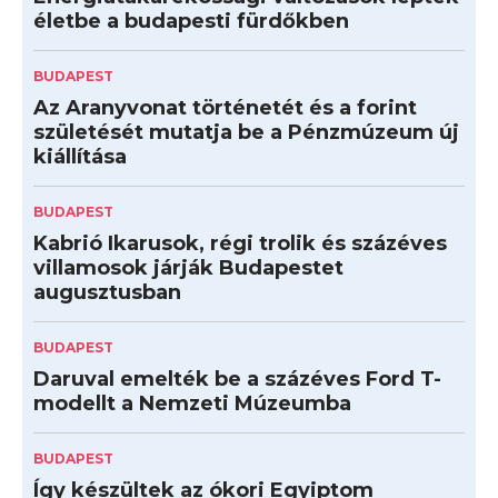
életbe a budapesti fürdőkben
BUDAPEST
Az Aranyvonat történetét és a forint
születését mutatja be a Pénzmúzeum új
kiállítása
BUDAPEST
Kabrió Ikarusok, régi trolik és százéves
villamosok járják Budapestet
augusztusban
BUDAPEST
Daruval emelték be a százéves Ford T-
modellt a Nemzeti Múzeumba
BUDAPEST
Így készültek az ókori Egyiptom