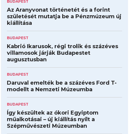
BUDAPEST
Az Aranyvonat történetét és a forint
születését mutatja be a Pénzmúzeum új
kiállítása
BUDAPEST
Kabrió Ikarusok, régi trolik és százéves
villamosok járják Budapestet
augusztusban
BUDAPEST
Daruval emelték be a százéves Ford T-
modellt a Nemzeti Múzeumba
BUDAPEST
Így készültek az ókori Egyiptom
műalkotásai – új kiállítás nyílt a
Szépművészeti Múzeumban