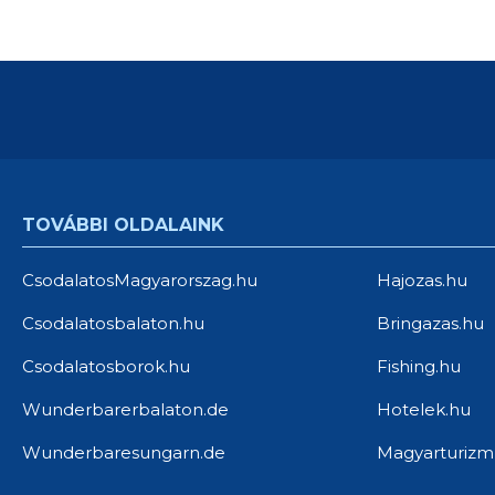
TOVÁBBI OLDALAINK
CsodalatosMagyarorszag.hu
Hajozas.hu
Csodalatosbalaton.hu
Bringazas.hu
Csodalatosborok.hu
Fishing.hu
Wunderbarerbalaton.de
Hotelek.hu
Wunderbaresungarn.de
Magyarturizm