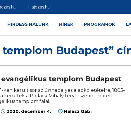
gazas.hu
Hajozas.hu
HIRDESS NÁLUNK
HÍREK
PROGRAMOK
L
us templom Budapest” c
i evangélikus templom Budapest
1-kén került sor az ünnepélyes alapkőletételre, 1805-
lá kerültek a Pollack Mihály tervei szerint épített
gélikus templom falai.
2020. december 4.
Halász Gabi