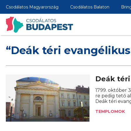
Csodálatos Magyarország
Csodálatos Balaton
Brin
“Deák téri evangélik
Deák tér
1799. október 3
re pedig tető a
Deák téri evan
TEMPLOMOK