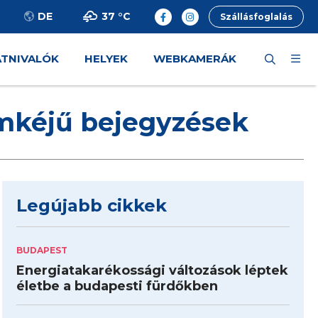
37 °
C
DE
Szállásfoglalás
ÁTNIVALÓK
HELYEK
WEBKAMERÁK
ímkéjű bejegyzések
Legújabb cikkek
BUDAPEST
Energiatakarékossági változások léptek
életbe a budapesti fürdőkben