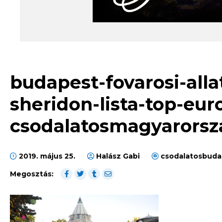
budapest-fovarosi-alla
sheridon-lista-top-eur
csodalatosmagyarorsz
2019. május 25.
Halász Gabi
csodalatosbuda
Megosztás: