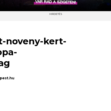
HIRDETÉS
t-noveny-kert-
opa-
ag
pest.hu