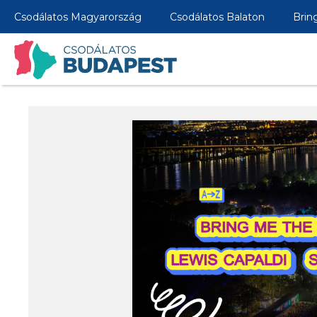
Csodálatos Magyarország
Csodálatos Balaton
Brin