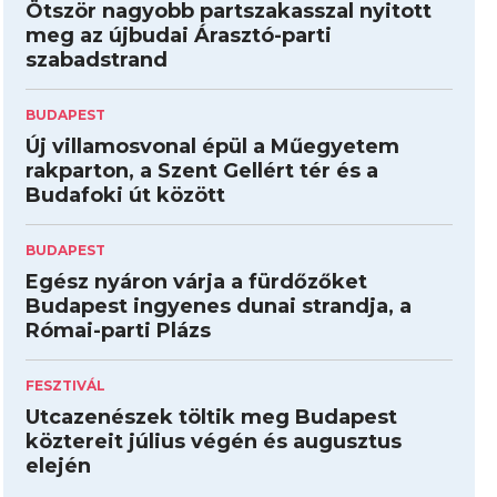
Ötször nagyobb partszakasszal nyitott
meg az újbudai Árasztó-parti
szabadstrand
BUDAPEST
Új villamosvonal épül a Műegyetem
rakparton, a Szent Gellért tér és a
Budafoki út között
BUDAPEST
Egész nyáron várja a fürdőzőket
Budapest ingyenes dunai strandja, a
Római-parti Plázs
FESZTIVÁL
Utcazenészek töltik meg Budapest
köztereit július végén és augusztus
elején