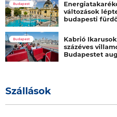
Energiatakarék
Budapest
változások lépt
budapesti fürd
Kabrió Ikarusok,
Budapest
százéves villam
Budapestet au
Szállások