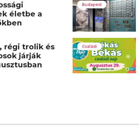
ossági
Budapest
ek életbe a
őkben
 régi trolik és
Családi
osok járják
gusztusban