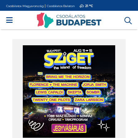
Csodálatos Magyarország
Csodálatos Balaton
21 °
C