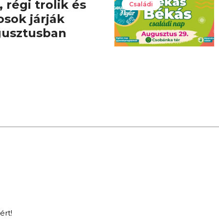
 régi trolik és
Családi
osok járják
gusztusban
ért!