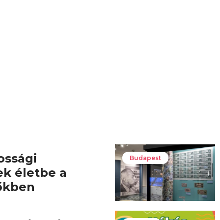
ossági
Budapest
ek életbe a
őkben