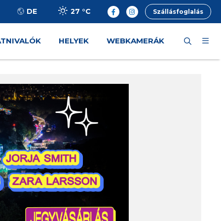
27 °
C
DE
Szállásfoglalás
ÁTNIVALÓK
HELYEK
WEBKAMERÁK