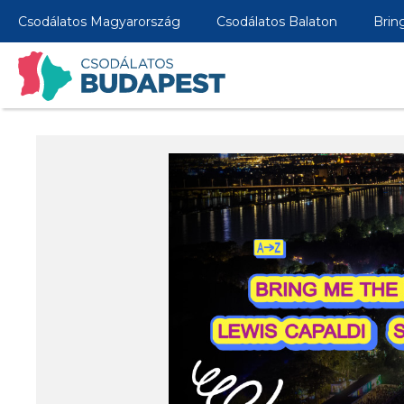
Csodálatos Magyarország
Csodálatos Balaton
Brin