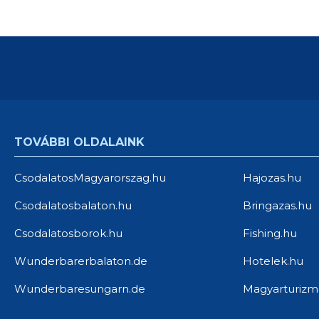
TOVÁBBI OLDALAINK
CsodalatosMagyarorszag.hu
Hajozas.hu
Csodalatosbalaton.hu
Bringazas.hu
Csodalatosborok.hu
Fishing.hu
Wunderbarerbalaton.de
Hotelek.hu
Wunderbaresungarn.de
Magyarturizm