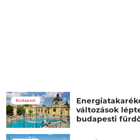
Energiatakarék
Budapest
változások lépt
budapesti fürd