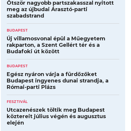
Ötször nagyobb partszakasszal nyitott
meg az újbudai Árasztó-parti
szabadstrand
BUDAPEST
Új villamosvonal épül a Műegyetem
rakparton, a Szent Gellért tér és a
Budafoki út között
BUDAPEST
Egész nyáron várja a fürdőzőket
Budapest ingyenes dunai strandja, a
Római-parti Plázs
FESZTIVÁL
Utcazenészek töltik meg Budapest
köztereit július végén és augusztus
elején