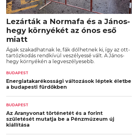
Lezárták a Normafa és a János-
hegy környékét az ónos eső
miatt
Ágak szakadhatnak le, fák dőlhetnek ki, így az ott-
tartózkodás rendkívül veszélyessé vált. A János-
hegy környékén a legveszélyesebb.
BUDAPEST
Energiatakarékossági változások léptek életbe
a budapesti fürdőkben
BUDAPEST
Az Aranyvonat történetét és a forint
születését mutatja be a Pénzmúzeum új
kiállítása