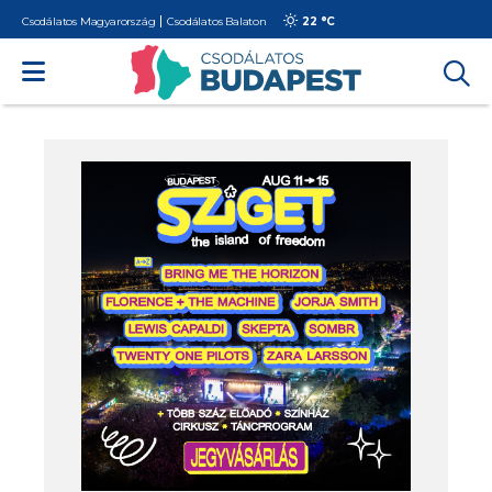
Csodálatos Magyarország
Csodálatos Balaton
22 °
C