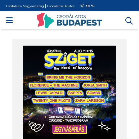
Csodálatos Magyarország
Csodálatos Balaton
38 °
C