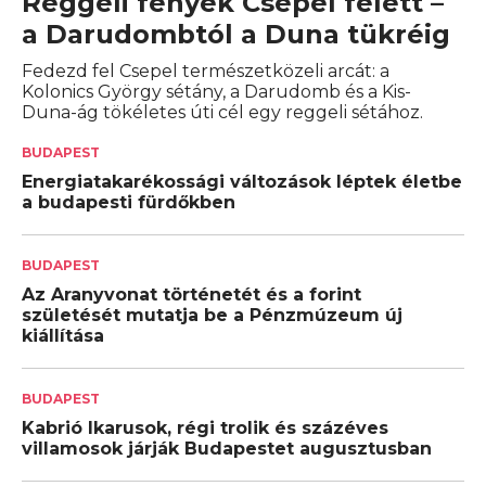
Reggeli fények Csepel felett –
a Darudombtól a Duna tükréig
Fedezd fel Csepel természetközeli arcát: a
Kolonics György sétány, a Darudomb és a Kis-
Duna-ág tökéletes úti cél egy reggeli sétához.
BUDAPEST
Energiatakarékossági változások léptek életbe
a budapesti fürdőkben
BUDAPEST
Az Aranyvonat történetét és a forint
születését mutatja be a Pénzmúzeum új
kiállítása
BUDAPEST
Kabrió Ikarusok, régi trolik és százéves
villamosok járják Budapestet augusztusban