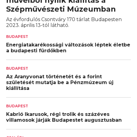
műveiből nyílik kiállítás a
Szépművészeti Múzeumban
Az évfordulós Csontváry 170 tárlat Budapesten
2023. április 13-tól látható.
BUDAPEST
Energiatakarékossági változások léptek életbe
a budapesti fürdőkben
BUDAPEST
Az Aranyvonat történetét és a forint
születését mutatja be a Pénzmúzeum új
kiállítása
BUDAPEST
Kabrió Ikarusok, régi trolik és százéves
villamosok járják Budapestet augusztusban