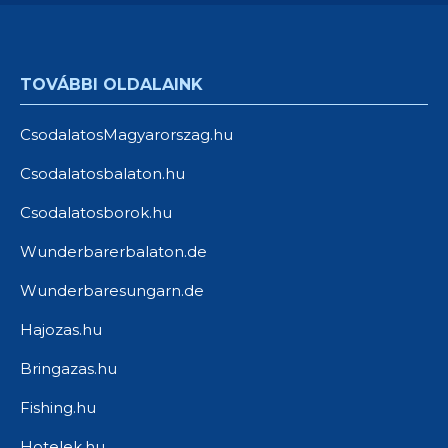
TOVÁBBI OLDALAINK
CsodalatosMagyarorszag.hu
Csodalatosbalaton.hu
Csodalatosborok.hu
Wunderbarerbalaton.de
Wunderbaresungarn.de
Hajozas.hu
Bringazas.hu
Fishing.hu
Hotelek.hu