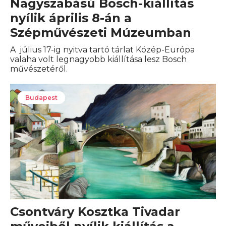
Nagyszabású Bosch-kiállítás
nyílik április 8-án a
Szépművészeti Múzeumban
A július 17-ig nyitva tartó tárlat Közép-Európa
valaha volt legnagyobb kiállítása lesz Bosch
művészetéről.
Budapest
Csontváry Kosztka Tivadar