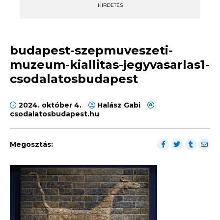
HIRDETÉS
budapest-szepmuveszeti-
muzeum-kiallitas-jegyvasarlas1-
csodalatosbudapest
2024. október 4.
Halász Gabi
csodalatosbudapest.hu
Megosztás: