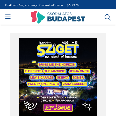
Csodálatos Magyarország
Csodálatos Balaton
27 °
C