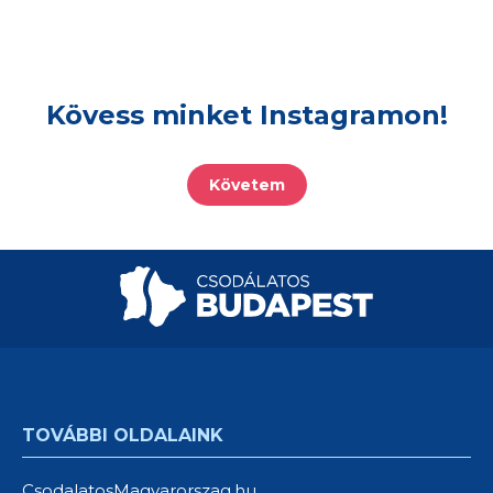
Kövess minket Instagramon!
Követem
TOVÁBBI OLDALAINK
CsodalatosMagyarorszag.hu