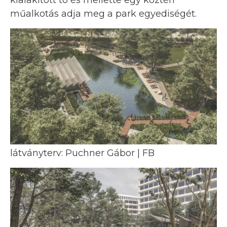
műalkotás adja meg a park egyediségét.
látványterv: Puchner Gábor | FB