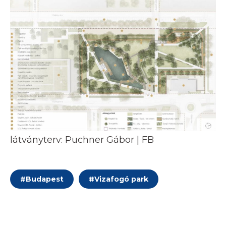
látványterv: Puchner Gábor | FB
#
Budapest
#
Vizafogó park