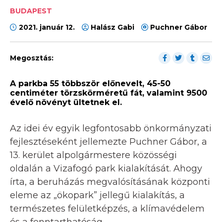
BUDAPEST
2021. január 12.
Halász Gabi
Puchner Gábor
Megosztás:
A parkba 55 többször előnevelt, 45-50
centiméter törzskörméretű fát, valamint 9500
évelő növényt ültetnek el.
Az idei év egyik legfontosabb önkormányzati
fejlesztéseként jellemezte Puchner Gábor, a
13. kerület alpolgármestere közösségi
oldalán a Vizafogó park kialakítását. Ahogy
írta, a beruházás megvalósításának központi
eleme az „ökopark” jellegű kialakítás, a
természetes felületképzés, a klímavédelem