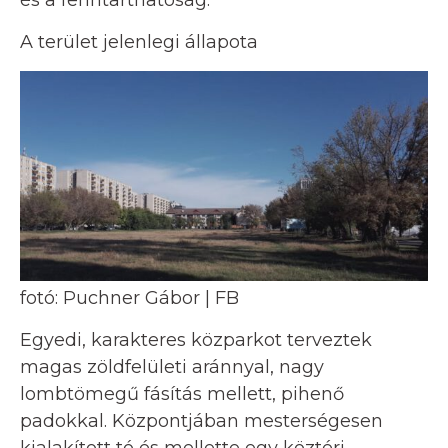
és a fenntarthatóság.
A terület jelenlegi állapota
fotó: Puchner Gábor | FB
Egyedi, karakteres közparkot terveztek
magas zöldfelületi aránnyal, nagy
lombtömegű fásítás mellett, pihenő
padokkal. Központjában mesterségesen
kialakított tó és mellette egy köztéri