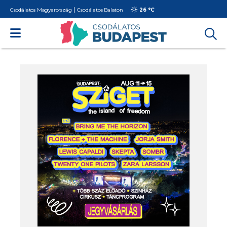
Csodálatos Magyarország
Csodálatos Balaton
26 °
C