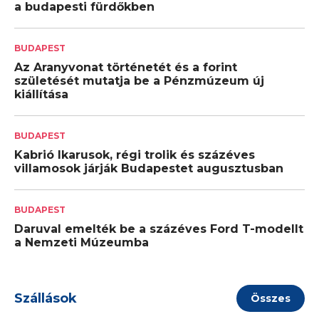
a budapesti fürdőkben
BUDAPEST
Az Aranyvonat történetét és a forint
születését mutatja be a Pénzmúzeum új
kiállítása
BUDAPEST
Kabrió Ikarusok, régi trolik és százéves
villamosok járják Budapestet augusztusban
BUDAPEST
Daruval emelték be a százéves Ford T-modellt
a Nemzeti Múzeumba
Szállások
Összes