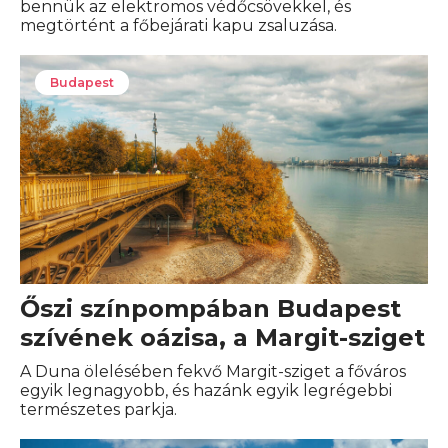
bennük az elektromos védőcsövekkel, és
megtörtént a főbejárati kapu zsaluzása.
Budapest
Őszi színpompában Budapest
szívének oázisa, a Margit-sziget
A Duna ölelésében fekvő Margit-sziget a főváros
egyik legnagyobb, és hazánk egyik legrégebbi
természetes parkja.