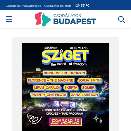
Csodálatos Magyarország
Csodálatos Balaton
33 °
C