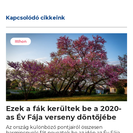
Kapcsolódó cikkeink
Itthon
Ezek a fák kerültek be a 2020-
as Év Fája verseny döntőjébe
Az ország különböző pontjairól összesen
harmincnyolc fát neveztek be az idén az Év Fája