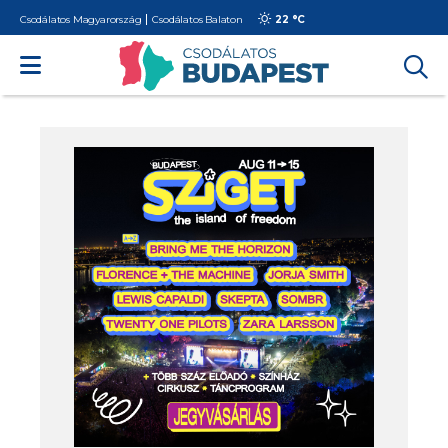
Csodálatos Magyarország
Csodálatos Balaton
22 °
C