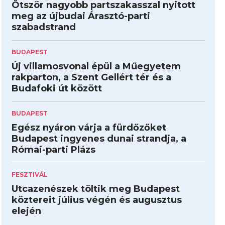
Ötször nagyobb partszakasszal nyitott
meg az újbudai Árasztó-parti
szabadstrand
BUDAPEST
Új villamosvonal épül a Műegyetem
rakparton, a Szent Gellért tér és a
Budafoki út között
BUDAPEST
Egész nyáron várja a fürdőzőket
Budapest ingyenes dunai strandja, a
Római-parti Plázs
FESZTIVÁL
Utcazenészek töltik meg Budapest
köztereit július végén és augusztus
elején