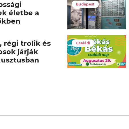
ossági
Budapest
ek életbe a
őkben
 régi trolik és
Családi
osok járják
gusztusban