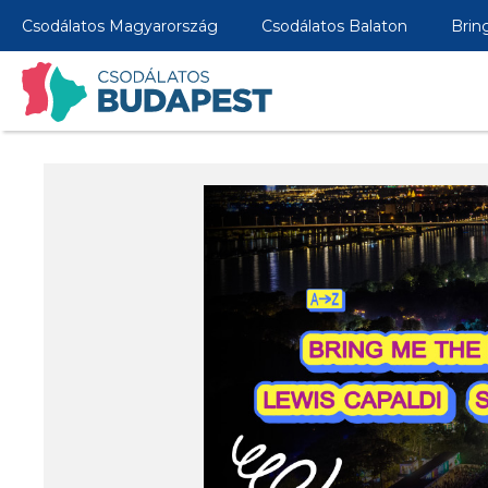
Csodálatos Magyarország
Csodálatos Balaton
Brin