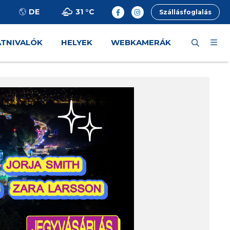
31 °
C
DE
Szállásfoglalás
ÁTNIVALÓK
HELYEK
WEBKAMERÁK