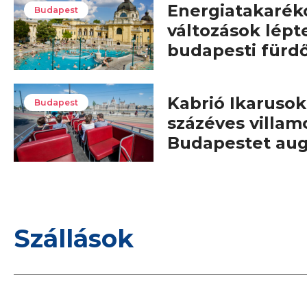
Energiatakarék
Budapest
változások lépt
budapesti fürd
Kabrió Ikarusok,
Budapest
százéves villam
Budapestet au
Szállások