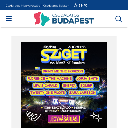
Csodálatos Magyarország
Csodálatos Balaton
29 °
C