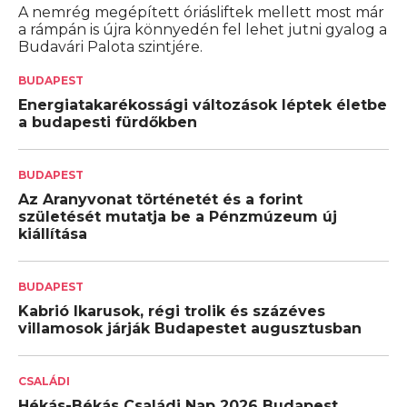
A nemrég megépített óriásliftek mellett most már
a rámpán is újra könnyedén fel lehet jutni gyalog a
Budavári Palota szintjére.
BUDAPEST
Energiatakarékossági változások léptek életbe
a budapesti fürdőkben
BUDAPEST
Az Aranyvonat történetét és a forint
születését mutatja be a Pénzmúzeum új
kiállítása
BUDAPEST
Kabrió Ikarusok, régi trolik és százéves
villamosok járják Budapestet augusztusban
CSALÁDI
Hékás-Békás Családi Nap 2026 Budapest