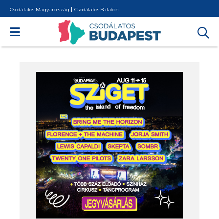
Csodálatos Magyarország
Csodálatos Balaton