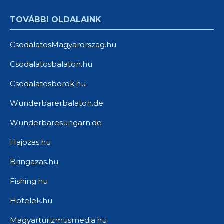
TOVÁBBI OLDALAINK
CsodalatosMagyarorszag.hu
Csodalatosbalaton.hu
Csodalatosborok.hu
Wunderbarerbalaton.de
Wunderbaresungarn.de
Hajozas.hu
Bringazas.hu
Fishing.hu
Hotelek.hu
Magyarturizmusmedia.hu