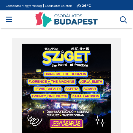
Csodálatos Magyarország
Csodálatos Balaton
26 °
C