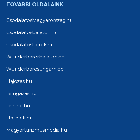
TOVÁBBI OLDALAINK
CsodalatosMagyarorszag.hu
Csodalatosbalaton.hu
Csodalatosborok.hu
Wunderbarerbalaton.de
Wunderbaresungarn.de
Hajozas.hu
Bringazas.hu
Fishing.hu
Hotelek.hu
Magyarturizmusmedia.hu