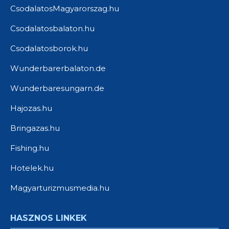
CsodalatosMagyarorszag.hu
Csodalatosbalaton.hu
Csodalatosborok.hu
Wunderbarerbalaton.de
Wunderbaresungarn.de
Hajozas.hu
Bringazas.hu
Fishing.hu
Hotelek.hu
Magyarturizmusmedia.hu
HASZNOS LINKEK