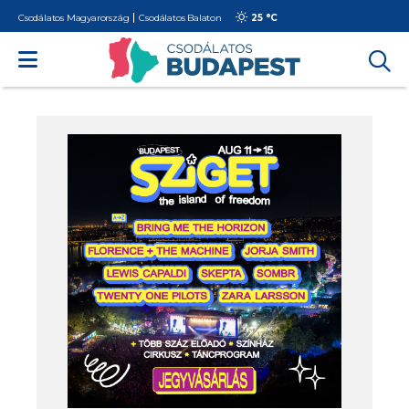
Csodálatos Magyarország
Csodálatos Balaton
25 °
C