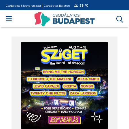
Csodálatos Magyarország
Csodálatos Balaton
38 °
C