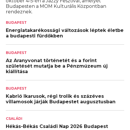
október 4-5-én a Jazzy Fesztivál, amelyet
Budapesten a MOM Kulturális Központban
rendeznek.
BUDAPEST
Energiatakarékossági változások léptek életbe
a budapesti fürdőkben
BUDAPEST
Az Aranyvonat történetét és a forint
születését mutatja be a Pénzmúzeum új
kiállítása
BUDAPEST
Kabrió Ikarusok, régi trolik és százéves
villamosok járják Budapestet augusztusban
CSALÁDI
Hékás-Békás Családi Nap 2026 Budapest