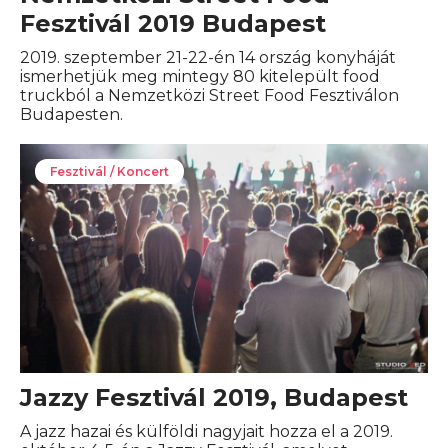
Fesztivál 2019 Budapest
2019. szeptember 21-22-én 14 ország konyháját
ismerhetjük meg mintegy 80 kitelepült food
truckból a Nemzetközi Street Food Fesztiválon
Budapesten.
Fesztivál / Koncert
Jazzy Fesztivál 2019, Budapest
A jazz hazai és külföldi nagyjait hozza el a 2019.