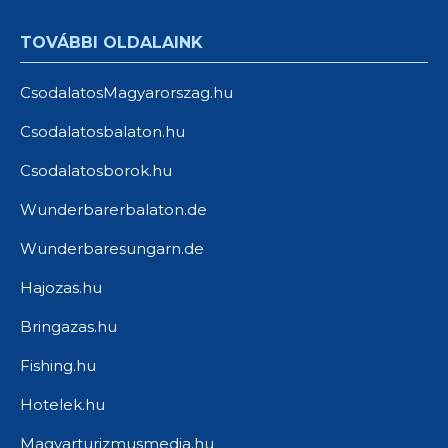
TOVÁBBI OLDALAINK
CsodalatosMagyarorszag.hu
Csodalatosbalaton.hu
Csodalatosborok.hu
Wunderbarerbalaton.de
Wunderbaresungarn.de
Hajozas.hu
Bringazas.hu
Fishing.hu
Hotelek.hu
Magyarturizmusmedia.hu