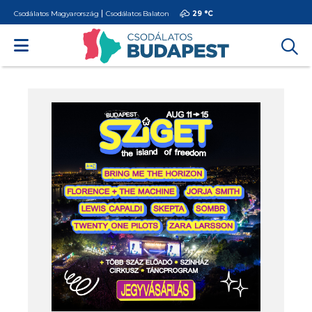
Csodálatos Magyarország
Csodálatos Balaton
29 °
C