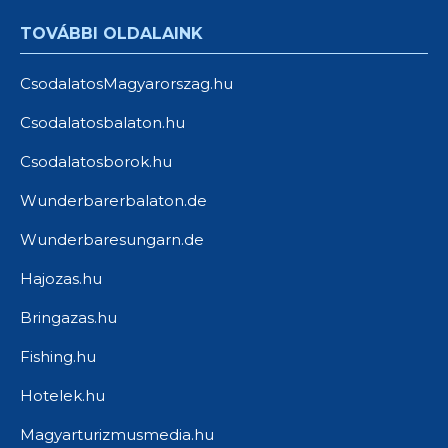
TOVÁBBI OLDALAINK
CsodalatosMagyarorszag.hu
Csodalatosbalaton.hu
Csodalatosborok.hu
Wunderbarerbalaton.de
Wunderbaresungarn.de
Hajozas.hu
Bringazas.hu
Fishing.hu
Hotelek.hu
Magyarturizmusmedia.hu