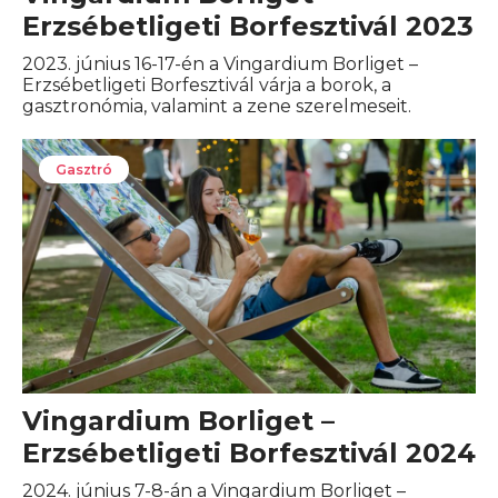
Erzsébetligeti Borfesztivál 2023
2023. június 16-17-én a Vingardium Borliget –
Erzsébetligeti Borfesztivál várja a borok, a
gasztronómia, valamint a zene szerelmeseit.
Gasztró
Vingardium Borliget –
Erzsébetligeti Borfesztivál 2024
2024. június 7-8-án a Vingardium Borliget –