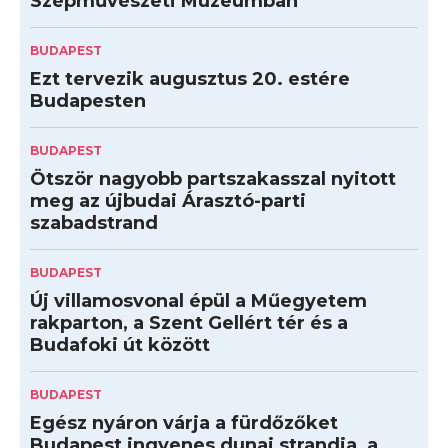
Szépművészeti Múzeumban
BUDAPEST
Ezt tervezik augusztus 20. estére
Budapesten
BUDAPEST
Ötször nagyobb partszakasszal nyitott
meg az újbudai Árasztó-parti
szabadstrand
BUDAPEST
Új villamosvonal épül a Műegyetem
rakparton, a Szent Gellért tér és a
Budafoki út között
BUDAPEST
Egész nyáron várja a fürdőzőket
Budapest ingyenes dunai strandja, a