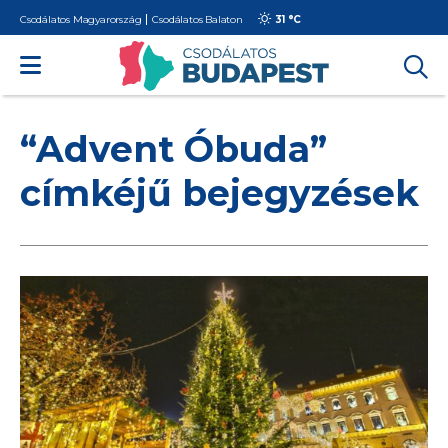
Csodálatos Magyarország
Csodálatos Balaton
31 °
C
“Advent Óbuda”
címkéjű bejegyzések