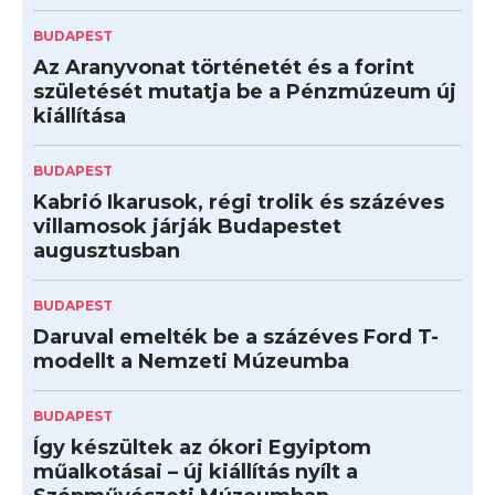
BUDAPEST
Az Aranyvonat történetét és a forint
születését mutatja be a Pénzmúzeum új
kiállítása
BUDAPEST
Kabrió Ikarusok, régi trolik és százéves
villamosok járják Budapestet
augusztusban
BUDAPEST
Daruval emelték be a százéves Ford T-
modellt a Nemzeti Múzeumba
BUDAPEST
Így készültek az ókori Egyiptom
műalkotásai – új kiállítás nyílt a