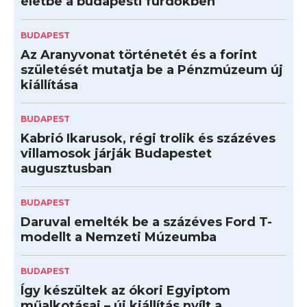
életbe a budapesti fürdőkben
BUDAPEST
Az Aranyvonat történetét és a forint
születését mutatja be a Pénzmúzeum új
kiállítása
BUDAPEST
Kabrió Ikarusok, régi trolik és százéves
villamosok járják Budapestet
augusztusban
BUDAPEST
Daruval emelték be a százéves Ford T-
modellt a Nemzeti Múzeumba
BUDAPEST
Így készültek az ókori Egyiptom
műalkotásai – új kiállítás nyílt a