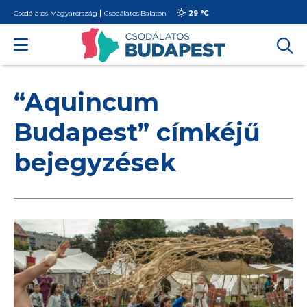
Csodálatos Magyarország
Csodálatos Balaton
29 °
C
“Aquincum
Budapest” címkéjű
bejegyzések