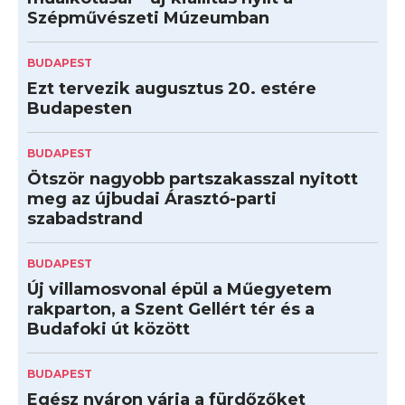
Szépművészeti Múzeumban
BUDAPEST
Ezt tervezik augusztus 20. estére
Budapesten
BUDAPEST
Ötször nagyobb partszakasszal nyitott
meg az újbudai Árasztó-parti
szabadstrand
BUDAPEST
Új villamosvonal épül a Műegyetem
rakparton, a Szent Gellért tér és a
Budafoki út között
BUDAPEST
Egész nyáron várja a fürdőzőket