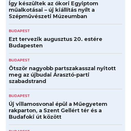
Így készültek az ókori Egyiptom
műalkotásai – új kiállítás nyílt a
Szépművészeti Múzeumban
BUDAPEST
Ezt tervezik augusztus 20. estére
Budapesten
BUDAPEST
Ötször nagyobb partszakasszal nyitott
meg az újbudai Árasztó-parti
szabadstrand
BUDAPEST
Új villamosvonal épül a Műegyetem
rakparton, a Szent Gellért tér és a
Budafoki út között