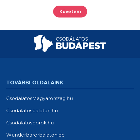
Követem
TOVÁBBI OLDALAINK
CsodalatosMagyarorszag.hu
Csodalatosbalaton.hu
Csodalatosborok.hu
Wunderbarerbalaton.de