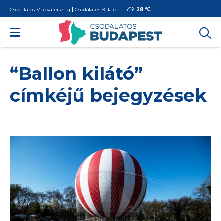
Csodálatos Magyarország
Csodálatos Balaton
28 °
C
“Ballon kilátó”
címkéjű bejegyzések