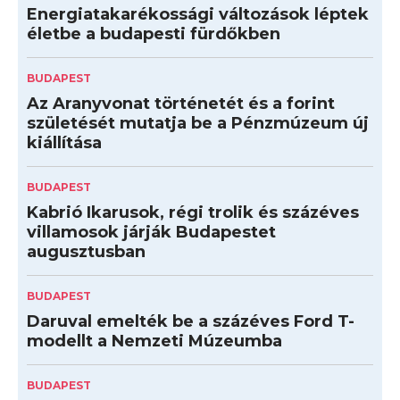
Energiatakarékossági változások léptek
életbe a budapesti fürdőkben
BUDAPEST
Az Aranyvonat történetét és a forint
születését mutatja be a Pénzmúzeum új
kiállítása
BUDAPEST
Kabrió Ikarusok, régi trolik és százéves
villamosok járják Budapestet
augusztusban
BUDAPEST
Daruval emelték be a százéves Ford T-
modellt a Nemzeti Múzeumba
BUDAPEST