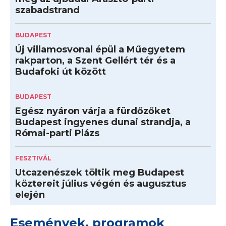
szabadstrand
BUDAPEST
Új villamosvonal épül a Műegyetem
rakparton, a Szent Gellért tér és a
Budafoki út között
BUDAPEST
Egész nyáron várja a fürdőzőket
Budapest ingyenes dunai strandja, a
Római-parti Plázs
FESZTIVÁL
Utcazenészek töltik meg Budapest
köztereit július végén és augusztus
elején
Események, programok