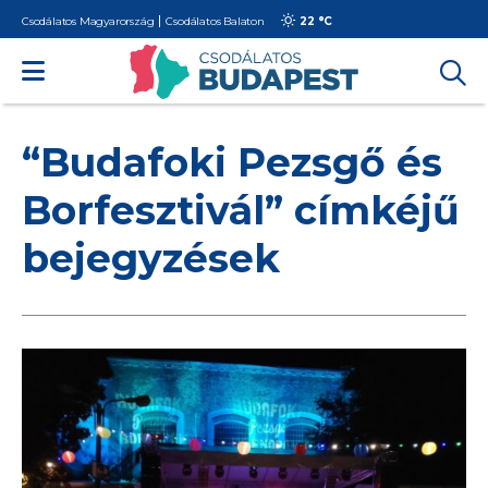
Csodálatos Magyarország
Csodálatos Balaton
22 °
C
“Budafoki Pezsgő és
Borfesztivál” címkéjű
bejegyzések