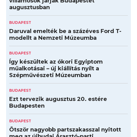
villamosok járják Budapestet
augusztusban
BUDAPEST
Daruval emelték be a százéves Ford T-
modellt a Nemzeti Múzeumba
BUDAPEST
Így készültek az ókori Egyiptom
műalkotásai – új kiállítás nyílt a
Szépművészeti Múzeumban
BUDAPEST
Ezt tervezik augusztus 20. estére
Budapesten
BUDAPEST
Ötször nagyobb partszakasszal nyitott
meg az újbudai Árasztó-parti