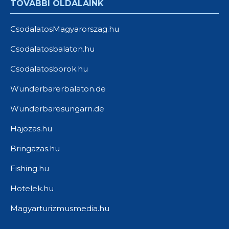
TOVÁBBI OLDALAINK
CsodalatosMagyarorszag.hu
Csodalatosbalaton.hu
Csodalatosborok.hu
Wunderbarerbalaton.de
Wunderbaresungarn.de
Hajozas.hu
Bringazas.hu
Fishing.hu
Hotelek.hu
Magyarturizmusmedia.hu