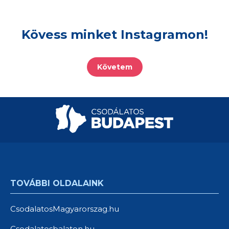
Kövess minket Instagramon!
Követem
TOVÁBBI OLDALAINK
CsodalatosMagyarorszag.hu
Csodalatosbalaton.hu