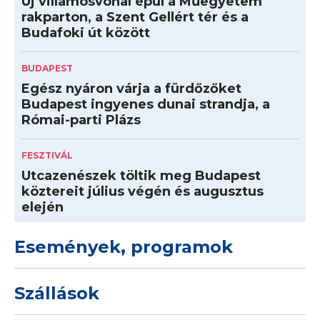
Új villamosvonal épül a Műegyetem
rakparton, a Szent Gellért tér és a
Budafoki út között
BUDAPEST
Egész nyáron várja a fürdőzőket
Budapest ingyenes dunai strandja, a
Római-parti Plázs
FESZTIVÁL
Utcazenészek töltik meg Budapest
köztereit július végén és augusztus
elején
Események, programok
Szállások