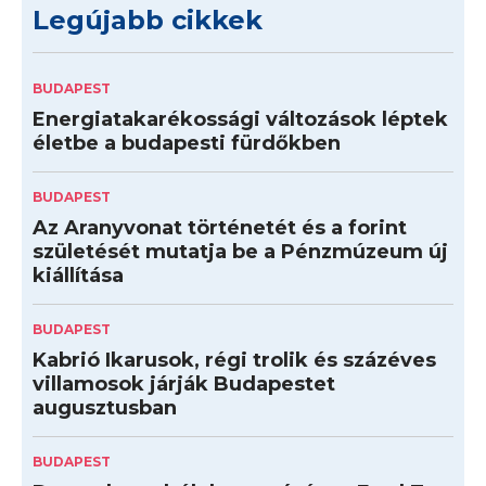
Legújabb cikkek
BUDAPEST
Energiatakarékossági változások léptek
életbe a budapesti fürdőkben
BUDAPEST
Az Aranyvonat történetét és a forint
születését mutatja be a Pénzmúzeum új
kiállítása
BUDAPEST
Kabrió Ikarusok, régi trolik és százéves
villamosok járják Budapestet
augusztusban
BUDAPEST