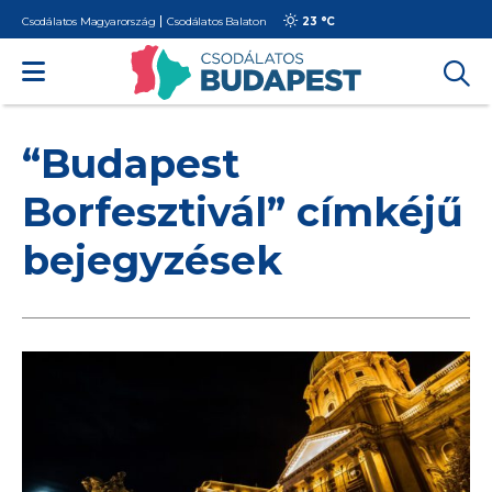
Csodálatos Magyarország
Csodálatos Balaton
23 °
C
“Budapest
Borfesztivál” címkéjű
bejegyzések