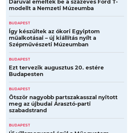
Daruval emelték be a százéves Ford T-
modellt a Nemzeti Múzeumba
BUDAPEST
Így készültek az ókori Egyiptom
műalkotásai – új kiállítás nyílt a
Szépművészeti Múzeumban
BUDAPEST
Ezt tervezik augusztus 20. estére
Budapesten
BUDAPEST
Ötször nagyobb partszakasszal nyitott
meg az újbudai Árasztó-parti
szabadstrand
BUDAPEST