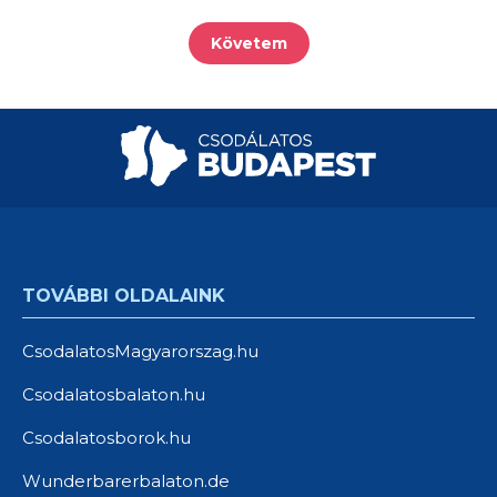
Követem
TOVÁBBI OLDALAINK
CsodalatosMagyarorszag.hu
Csodalatosbalaton.hu
Csodalatosborok.hu
Wunderbarerbalaton.de