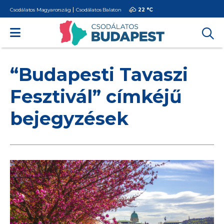
Csodálatos Magyarország
Csodálatos Balaton
22 °
C
“Budapesti Tavaszi
Fesztivál” címkéjű
bejegyzések