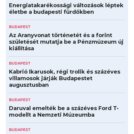
Energiatakarékossági változások léptek
életbe a budapesti fürdőkben
BUDAPEST
Az Aranyvonat történetét és a forint
születését mutatja be a Pénzmúzeum új
kiállítása
BUDAPEST
Kabrió Ikarusok, régi trolik és százéves
villamosok járják Budapestet
augusztusban
BUDAPEST
Daruval emelték be a százéves Ford T-
modellt a Nemzeti Múzeumba
BUDAPEST