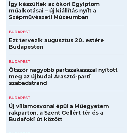
Így készültek az ókori Egyiptom
műalkotásai – új kiállítás nyílt a
Szépművészeti Múzeumban
BUDAPEST
Ezt tervezik augusztus 20. estére
Budapesten
BUDAPEST
Ötször nagyobb partszakasszal nyitott
meg az újbudai Árasztó-parti
szabadstrand
BUDAPEST
Új villamosvonal épül a Műegyetem
rakparton, a Szent Gellért tér és a
Budafoki út között