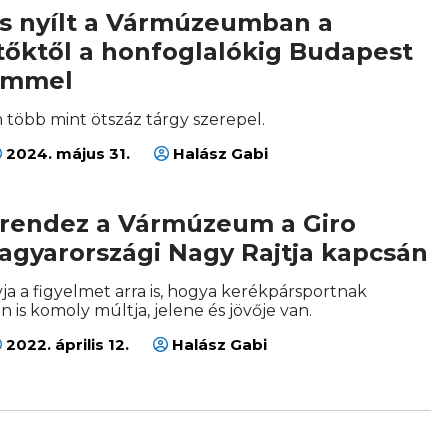
tás nyílt a Vármúzeumban a
tőktől a honfoglalókig Budapest
címmel
on több mint ötszáz tárgy szerepel.
2024. május 31.
Halász Gabi
t rendez a Vármúzeum a Giro
magyarországi Nagy Rajtja kapcsán
hívja a figyelmet arra is, hogya kerékpársportnak
is komoly múltja, jelene és jövője van.
2022. április 12.
Halász Gabi