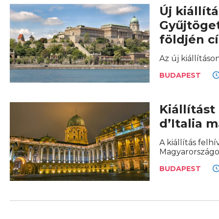
Új kiállí
Gyűjtöge
földjén 
Az új kiállítás
BUDAPEST
Kiállítás
d’Italia 
A kiállítás fel
Magyarországon 
BUDAPEST