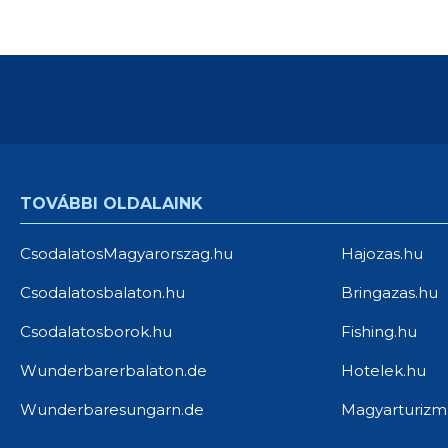
TOVÁBBI OLDALAINK
CsodalatosMagyarorszag.hu
Hajozas.hu
Csodalatosbalaton.hu
Bringazas.hu
Csodalatosborok.hu
Fishing.hu
Wunderbarerbalaton.de
Hotelek.hu
Wunderbaresungarn.de
Magyarturizm