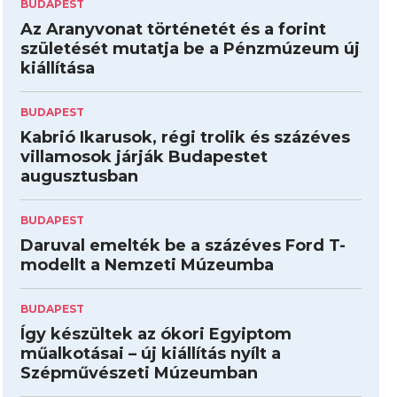
BUDAPEST
Az Aranyvonat történetét és a forint
születését mutatja be a Pénzmúzeum új
kiállítása
BUDAPEST
Kabrió Ikarusok, régi trolik és százéves
villamosok járják Budapestet
augusztusban
BUDAPEST
Daruval emelték be a százéves Ford T-
modellt a Nemzeti Múzeumba
BUDAPEST
Így készültek az ókori Egyiptom
műalkotásai – új kiállítás nyílt a
Szépművészeti Múzeumban