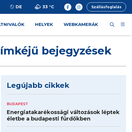
33 °
C
DE
Szállásfoglalás
ÁTNIVALÓK
HELYEK
WEBKAMERÁK
ímkéjű bejegyzések
Legújabb cikkek
BUDAPEST
Energiatakarékossági változások léptek
életbe a budapesti fürdőkben