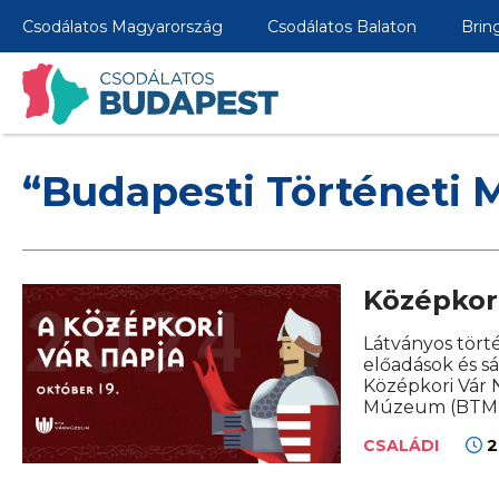
Csodálatos Magyarország
Csodálatos Balaton
Brin
“Budapesti Történeti
Középkor
Látványos tört
előadások és s
Középkori Vár 
Múzeum (BTM
2
CSALÁDI