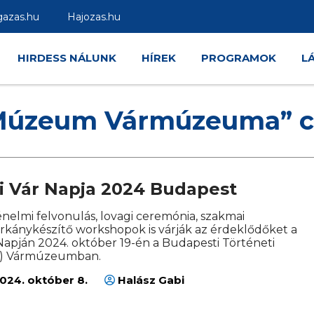
gazas.hu
Hajozas.hu
HIRDESS NÁLUNK
HÍREK
PROGRAMOK
L
 Múzeum Vármúzeuma” c
i Vár Napja 2024 Budapest
énelmi felvonulás, lovagi ceremónia, szakmai
árkánykészítő workshopok is várják az érdeklődőket a
Napján 2024. október 19-én a Budapesti Történeti
) Vármúzeumban.
024. október 8.
Halász Gabi