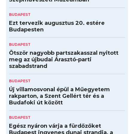
BUDAPEST
Ezt tervezik augusztus 20. estére
Budapesten
BUDAPEST
Ötször nagyobb partszakasszal nyitott
meg az újbudai Árasztó-parti
szabadstrand
BUDAPEST
Új villamosvonal épül a Műegyetem
rakparton, a Szent Gellért tér és a
Budafoki út között
BUDAPEST
Egész nyáron várja a fürdőzőket
Budapest ingyenes dunai strandja, a