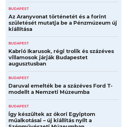
BUDAPEST
Az Aranyvonat történetét és a forint
születését mutatja be a Pénzmúzeum új
kiállítása
BUDAPEST
Kabrió Ikarusok, régi trolik és százéves
villamosok járják Budapestet
augusztusban
BUDAPEST
Daruval emelték be a százéves Ford T-
modellt a Nemzeti Múzeumba
BUDAPEST
Így készültek az ókori Egyiptom
műalkotásai – új kiállítás nyílt a
Szépművészeti Múzeumban