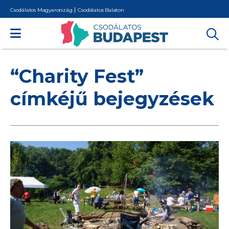
Csodálatos Magyarország
Csodálatos Balaton
“Charity Fest”
címkéjű bejegyzések