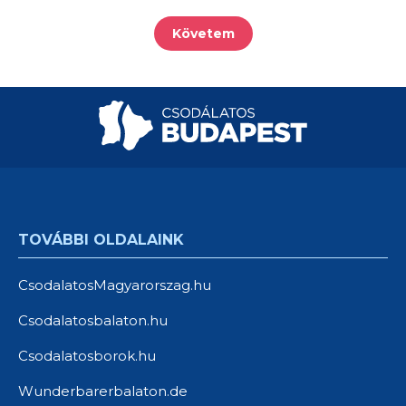
Követem
TOVÁBBI OLDALAINK
CsodalatosMagyarorszag.hu
Csodalatosbalaton.hu
Csodalatosborok.hu
Wunderbarerbalaton.de