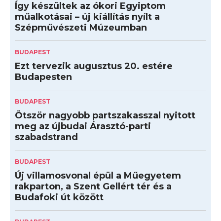
Így készültek az ókori Egyiptom
műalkotásai – új kiállítás nyílt a
Szépművészeti Múzeumban
BUDAPEST
Ezt tervezik augusztus 20. estére
Budapesten
BUDAPEST
Ötször nagyobb partszakasszal nyitott
meg az újbudai Árasztó-parti
szabadstrand
BUDAPEST
Új villamosvonal épül a Műegyetem
rakparton, a Szent Gellért tér és a
Budafoki út között