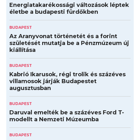
Energiatakarékossági változások léptek
életbe a budapesti fürdőkben
BUDAPEST
Az Aranyvonat történetét és a forint
születését mutatja be a Pénzmúzeum új
kiállítása
BUDAPEST
Kabrió Ikarusok, régi trolik és százéves
villamosok járják Budapestet
augusztusban
BUDAPEST
Daruval emelték be a százéves Ford T-
modellt a Nemzeti Múzeumba
BUDAPEST