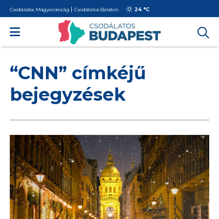
Csodálatos Magyarország
Csodálatos Balaton
24 °
C
“CNN” címkéjű
bejegyzések