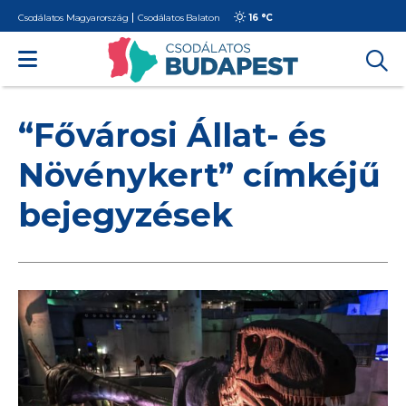
Csodálatos Magyarország
Csodálatos Balaton
16 °
C
“Fővárosi Állat- és
Növénykert” címkéjű
bejegyzések