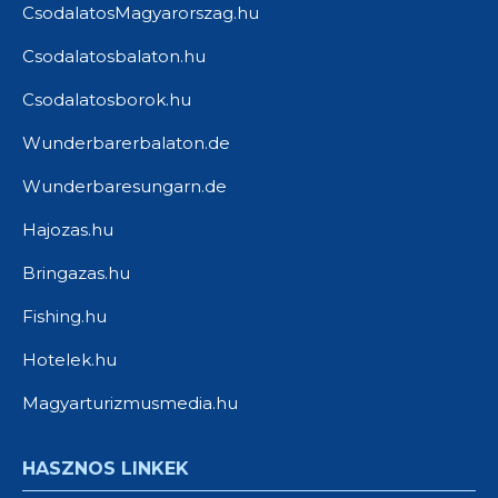
CsodalatosMagyarorszag.hu
Csodalatosbalaton.hu
Csodalatosborok.hu
Wunderbarerbalaton.de
Wunderbaresungarn.de
Hajozas.hu
Bringazas.hu
Fishing.hu
Hotelek.hu
Magyarturizmusmedia.hu
HASZNOS LINKEK