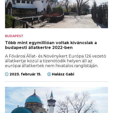
BUDAPEST
Több mint egymillióan voltak kíváncsiak a
budapesti állatkertre 2022-ben
A Fővárosi Állat- és Növénykert Európa 126 vezető
állatkertje közül a tizenötödik helyen áll az
európai állatkertek nem hivatalos ranglistáján.
2023. február 15.
Halász Gabi