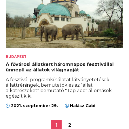
BUDAPEST
A fővárosi állatkert háromnapos fesztivállal
ünnepli az állatok világnapját
A fesztivál programkínálatát látványetetések,
állattréningek, bemutatók és az "állati
alkatrészeket" bemutató "TapiZoo" állomások
egészítik ki.
2021. szeptember 29.
Halász Gabi
1
2