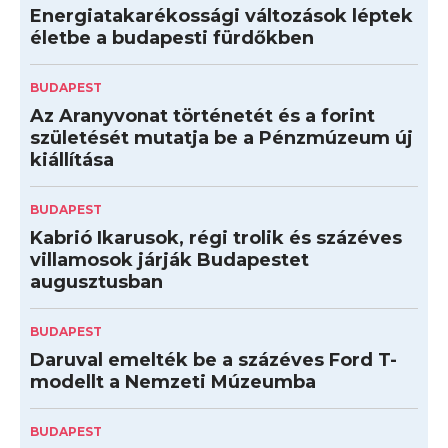
Energiatakarékossági változások léptek
életbe a budapesti fürdőkben
BUDAPEST
Az Aranyvonat történetét és a forint
születését mutatja be a Pénzmúzeum új
kiállítása
BUDAPEST
Kabrió Ikarusok, régi trolik és százéves
villamosok járják Budapestet
augusztusban
BUDAPEST
Daruval emelték be a százéves Ford T-
modellt a Nemzeti Múzeumba
BUDAPEST