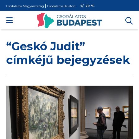
Csodálatos Magyarország
Csodálatos Balaton
29 °
C
“Geskó Judit”
címkéjű bejegyzések