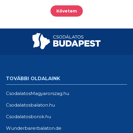
Követem
TOVÁBBI OLDALAINK
CsodalatosMagyarorszag.hu
Csodalatosbalaton.hu
Csodalatosborok.hu
Wunderbarerbalaton.de