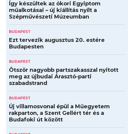
Így készültek az ókori Egyiptom
műalkotásai – új kiállítás nyílt a
Szépművészeti Múzeumban
BUDAPEST
Ezt tervezik augusztus 20. estére
Budapesten
BUDAPEST
Ötször nagyobb partszakasszal nyitott
meg az újbudai Árasztó-parti
szabadstrand
BUDAPEST
Új villamosvonal épül a Műegyetem
rakparton, a Szent Gellért tér és a
Budafoki út között