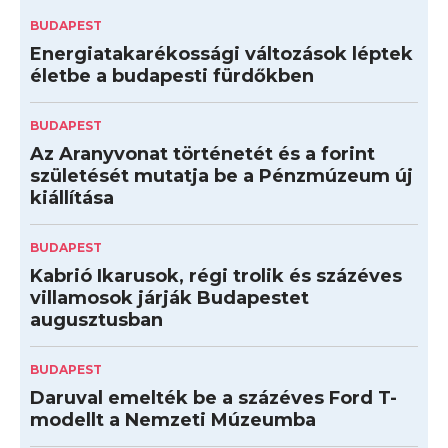
BUDAPEST
Energiatakarékossági változások léptek
életbe a budapesti fürdőkben
BUDAPEST
Az Aranyvonat történetét és a forint
születését mutatja be a Pénzmúzeum új
kiállítása
BUDAPEST
Kabrió Ikarusok, régi trolik és százéves
villamosok járják Budapestet
augusztusban
BUDAPEST
Daruval emelték be a százéves Ford T-
modellt a Nemzeti Múzeumba