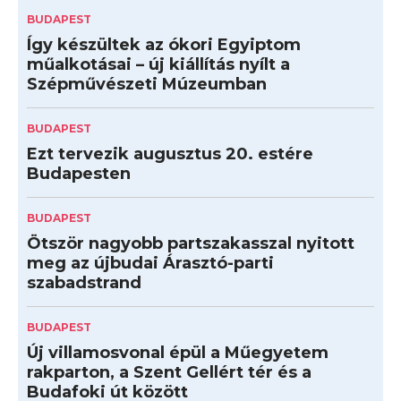
BUDAPEST
Így készültek az ókori Egyiptom
műalkotásai – új kiállítás nyílt a
Szépművészeti Múzeumban
BUDAPEST
Ezt tervezik augusztus 20. estére
Budapesten
BUDAPEST
Ötször nagyobb partszakasszal nyitott
meg az újbudai Árasztó-parti
szabadstrand
BUDAPEST
Új villamosvonal épül a Műegyetem
rakparton, a Szent Gellért tér és a
Budafoki út között