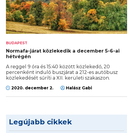
BUDAPEST
Normafa-járat közlekedik a december 5-6-ai
hétvégén
A reggel 9 óra és 15:40 között közlekedő, 20
percenként induló buszjárat a 212-es autóbusz
közlekedését sűríti a XII. kerületi szakaszon.
2020. december 2.
Halász Gabi
Legújabb cikkek