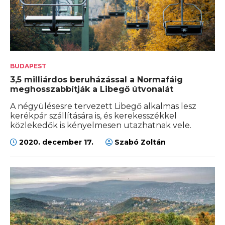
BUDAPEST
3,5 milliárdos beruházással a Normafáig
meghosszabbítják a Libegő útvonalát
A négyülésesre tervezett Libegő alkalmas lesz
kerékpár szállítására is, és kerekesszékkel
közlekedők is kényelmesen utazhatnak vele.
2020. december 17.
Szabó Zoltán