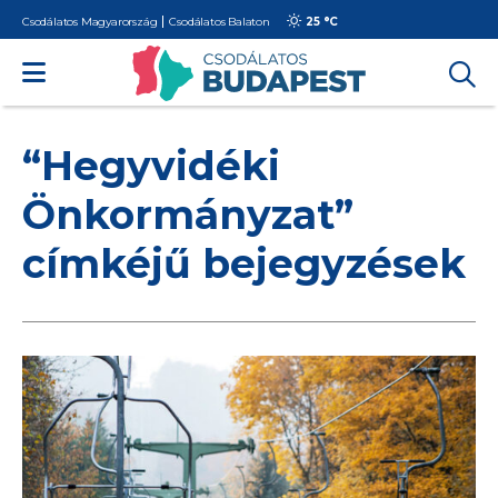
Csodálatos Magyarország
Csodálatos Balaton
25 °
C
“Hegyvidéki
Önkormányzat”
címkéjű bejegyzések