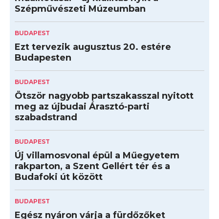
Szépművészeti Múzeumban
BUDAPEST
Ezt tervezik augusztus 20. estére
Budapesten
BUDAPEST
Ötször nagyobb partszakasszal nyitott
meg az újbudai Árasztó-parti
szabadstrand
BUDAPEST
Új villamosvonal épül a Műegyetem
rakparton, a Szent Gellért tér és a
Budafoki út között
BUDAPEST
Egész nyáron várja a fürdőzőket