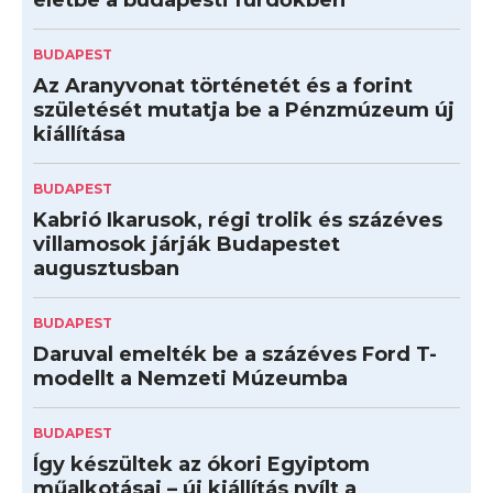
életbe a budapesti fürdőkben
BUDAPEST
Az Aranyvonat történetét és a forint
születését mutatja be a Pénzmúzeum új
kiállítása
BUDAPEST
Kabrió Ikarusok, régi trolik és százéves
villamosok járják Budapestet
augusztusban
BUDAPEST
Daruval emelték be a százéves Ford T-
modellt a Nemzeti Múzeumba
BUDAPEST
Így készültek az ókori Egyiptom
műalkotásai – új kiállítás nyílt a