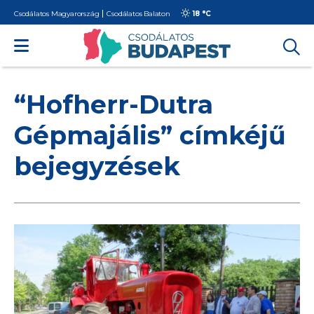
Csodálatos Magyarország
Csodálatos Balaton
18 °
C
“Hofherr-Dutra
Gépmajális” címkéjű
bejegyzések