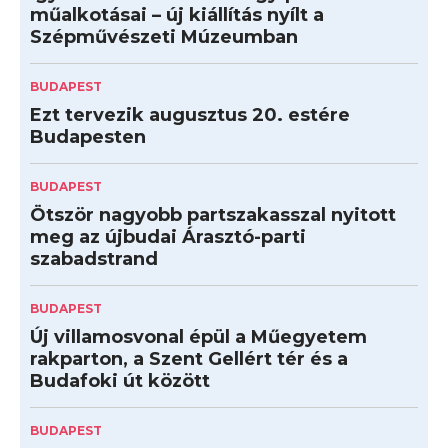
műalkotásai – új kiállítás nyílt a
Szépművészeti Múzeumban
BUDAPEST
Ezt tervezik augusztus 20. estére
Budapesten
BUDAPEST
Ötször nagyobb partszakasszal nyitott
meg az újbudai Árasztó-parti
szabadstrand
BUDAPEST
Új villamosvonal épül a Műegyetem
rakparton, a Szent Gellért tér és a
Budafoki út között
BUDAPEST