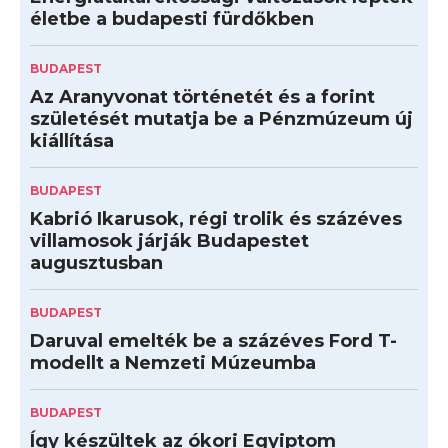
életbe a budapesti fürdőkben
BUDAPEST
Az Aranyvonat történetét és a forint
születését mutatja be a Pénzmúzeum új
kiállítása
BUDAPEST
Kabrió Ikarusok, régi trolik és százéves
villamosok járják Budapestet
augusztusban
BUDAPEST
Daruval emelték be a százéves Ford T-
modellt a Nemzeti Múzeumba
BUDAPEST
Így készültek az ókori Egyiptom