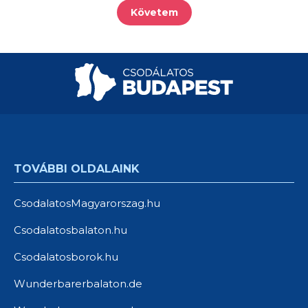
Követem
TOVÁBBI OLDALAINK
CsodalatosMagyarorszag.hu
Csodalatosbalaton.hu
Csodalatosborok.hu
Wunderbarerbalaton.de