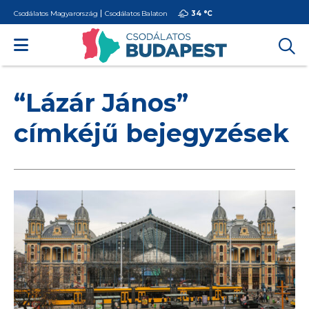
Csodálatos Magyarország
Csodálatos Balaton
34 °
C
“Lázár János”
címkéjű bejegyzések