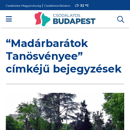
Csodálatos Magyarország
Csodálatos Balaton
32 °
C
“Madárbarátok
Tanösvényee”
címkéjű bejegyzések