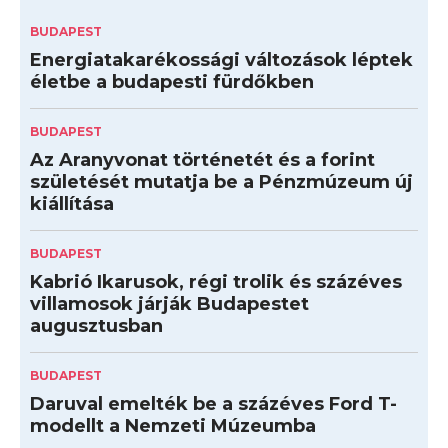
BUDAPEST
Energiatakarékossági változások léptek
életbe a budapesti fürdőkben
BUDAPEST
Az Aranyvonat történetét és a forint
születését mutatja be a Pénzmúzeum új
kiállítása
BUDAPEST
Kabrió Ikarusok, régi trolik és százéves
villamosok járják Budapestet
augusztusban
BUDAPEST
Daruval emelték be a százéves Ford T-
modellt a Nemzeti Múzeumba