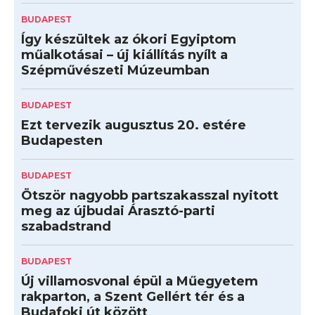
BUDAPEST
Így készültek az ókori Egyiptom
műalkotásai – új kiállítás nyílt a
Szépművészeti Múzeumban
BUDAPEST
Ezt tervezik augusztus 20. estére
Budapesten
BUDAPEST
Ötször nagyobb partszakasszal nyitott
meg az újbudai Árasztó-parti
szabadstrand
BUDAPEST
Új villamosvonal épül a Műegyetem
rakparton, a Szent Gellért tér és a
Budafoki út között