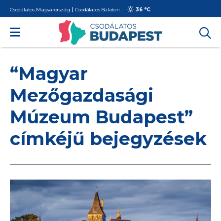
Csodálatos Magyarország
Csodálatos Balaton
36 °
C
“Magyar
Mezőgazdasági
Múzeum Budapest”
címkéjű bejegyzések