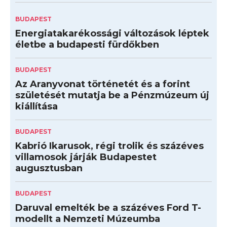
BUDAPEST
Energiatakarékossági változások léptek
életbe a budapesti fürdőkben
BUDAPEST
Az Aranyvonat történetét és a forint
születését mutatja be a Pénzmúzeum új
kiállítása
BUDAPEST
Kabrió Ikarusok, régi trolik és százéves
villamosok járják Budapestet
augusztusban
BUDAPEST
Daruval emelték be a százéves Ford T-
modellt a Nemzeti Múzeumba