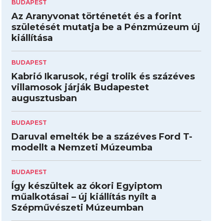
BUDAPEST
Az Aranyvonat történetét és a forint
születését mutatja be a Pénzmúzeum új
kiállítása
BUDAPEST
Kabrió Ikarusok, régi trolik és százéves
villamosok járják Budapestet
augusztusban
BUDAPEST
Daruval emelték be a százéves Ford T-
modellt a Nemzeti Múzeumba
BUDAPEST
Így készültek az ókori Egyiptom
műalkotásai – új kiállítás nyílt a
Szépművészeti Múzeumban