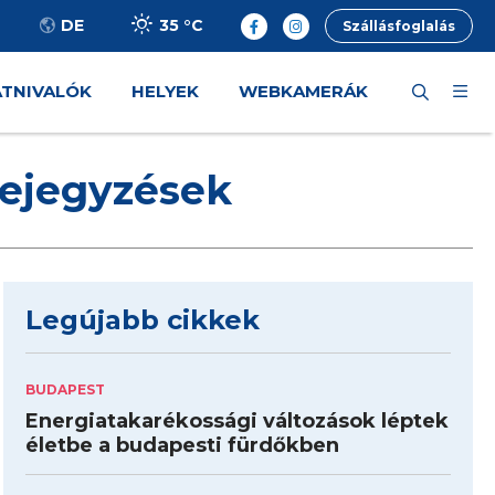
35 °
C
DE
Szállásfoglalás
ÁTNIVALÓK
HELYEK
WEBKAMERÁK
bejegyzések
Legújabb cikkek
BUDAPEST
Energiatakarékossági változások léptek
életbe a budapesti fürdőkben