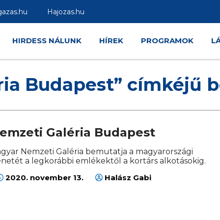
gazas.hu
Hajozas.hu
HIRDESS NÁLUNK
HÍREK
PROGRAMOK
L
ria Budapest” címkéjű 
emzeti Galéria Budapest
gyar Nemzeti Galéria bemutatja a magyarországi
netét a legkorábbi emlékektől a kortárs alkotásokig.
2020. november 13.
Halász Gabi