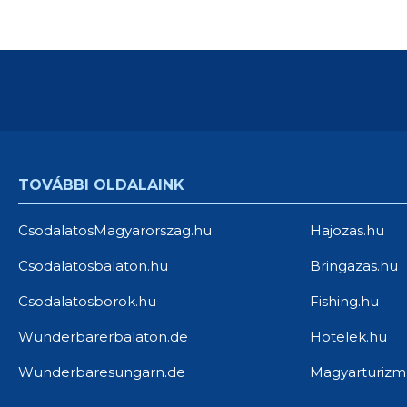
TOVÁBBI OLDALAINK
CsodalatosMagyarorszag.hu
Hajozas.hu
Csodalatosbalaton.hu
Bringazas.hu
Csodalatosborok.hu
Fishing.hu
Wunderbarerbalaton.de
Hotelek.hu
Wunderbaresungarn.de
Magyarturizm