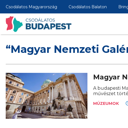
Csodálatos Magyarország
Csodálatos Balaton
Brin
“Magyar Nemzeti Galé
Magyar N
A budapesti Ma
művészet törté
MÚZEUMOK