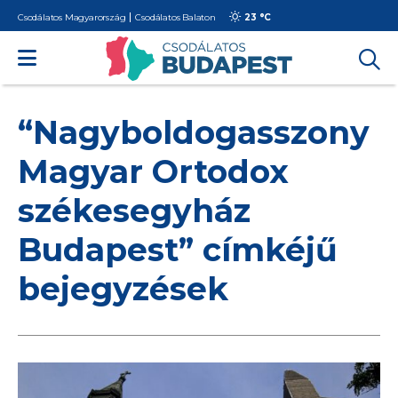
Csodálatos Magyarország
Csodálatos Balaton
23 °
C
“Nagyboldogasszony
Magyar Ortodox
székesegyház
Budapest” címkéjű
bejegyzések