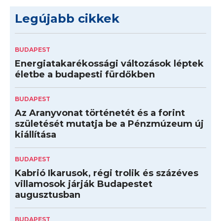
Legújabb cikkek
BUDAPEST
Energiatakarékossági változások léptek
életbe a budapesti fürdőkben
BUDAPEST
Az Aranyvonat történetét és a forint
születését mutatja be a Pénzmúzeum új
kiállítása
BUDAPEST
Kabrió Ikarusok, régi trolik és százéves
villamosok járják Budapestet
augusztusban
BUDAPEST