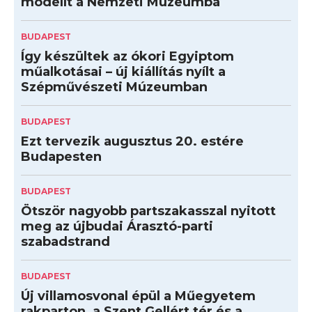
modellt a Nemzeti Múzeumba
BUDAPEST
Így készültek az ókori Egyiptom
műalkotásai – új kiállítás nyílt a
Szépművészeti Múzeumban
BUDAPEST
Ezt tervezik augusztus 20. estére
Budapesten
BUDAPEST
Ötször nagyobb partszakasszal nyitott
meg az újbudai Árasztó-parti
szabadstrand
BUDAPEST
Új villamosvonal épül a Műegyetem
rakparton, a Szent Gellért tér és a