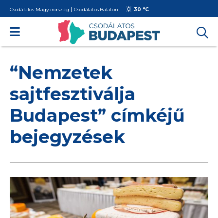
Csodálatos Magyarország
Csodálatos Balaton
30 °
C
“Nemzetek
sajtfesztiválja
Budapest” címkéjű
bejegyzések