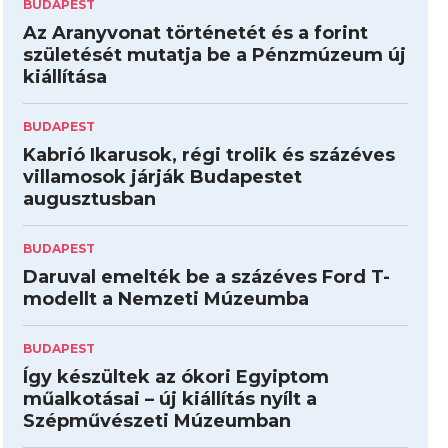
BUDAPEST
Az Aranyvonat történetét és a forint
születését mutatja be a Pénzmúzeum új
kiállítása
BUDAPEST
Kabrió Ikarusok, régi trolik és százéves
villamosok járják Budapestet
augusztusban
BUDAPEST
Daruval emelték be a százéves Ford T-
modellt a Nemzeti Múzeumba
BUDAPEST
Így készültek az ókori Egyiptom
műalkotásai – új kiállítás nyílt a
Szépművészeti Múzeumban