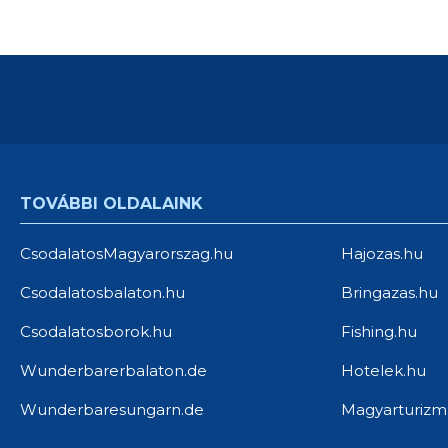
TOVÁBBI OLDALAINK
CsodalatosMagyarorszag.hu
Hajozas.hu
Csodalatosbalaton.hu
Bringazas.hu
Csodalatosborok.hu
Fishing.hu
Wunderbarerbalaton.de
Hotelek.hu
Wunderbaresungarn.de
Magyarturizm