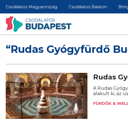
Csodálatos Magyarország
Csodálatos Balaton
Brin
“Rudas Gyógyfürdő Bu
Rudas Gy
A Rudas Gyógyf
alakult ki, az 
FÜRDŐK & WEL