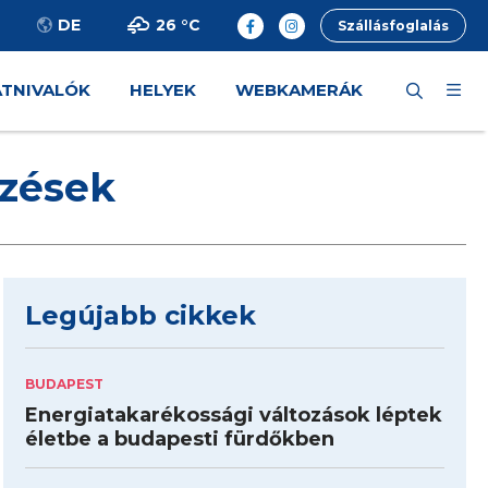
26 °
C
DE
Szállásfoglalás
ÁTNIVALÓK
HELYEK
WEBKAMERÁK
yzések
Legújabb cikkek
BUDAPEST
Energiatakarékossági változások léptek
életbe a budapesti fürdőkben