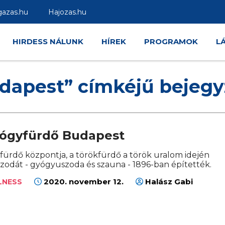
gazas.hu
Hajozas.hu
HIRDESS NÁLUNK
HÍREK
PROGRAMOK
L
dapest” címkéjű bejeg
ógyfürdő Budapest
ürdő központja, a törökfürdő a török uralom idején
uszodát - gyógyuszoda és szauna - 1896-ban építették.
2020. november 12.
Halász Gabi
LNESS