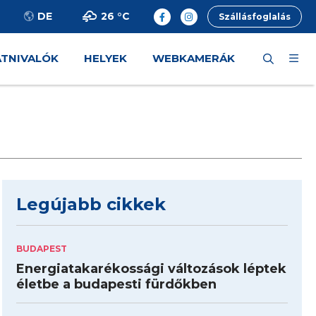
26 °
C
DE
Szállásfoglalás
ÁTNIVALÓK
HELYEK
WEBKAMERÁK
Legújabb cikkek
BUDAPEST
Energiatakarékossági változások léptek
életbe a budapesti fürdőkben