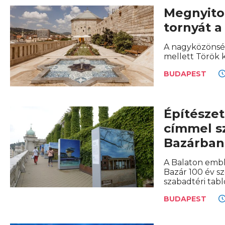
Megnyito
tornyát a
A nagyközönség
mellett Török k
BUDAPEST
Építészet
címmel sz
Bazárban
A Balaton embl
Bazár 100 év s
szabadtéri tabló
BUDAPEST