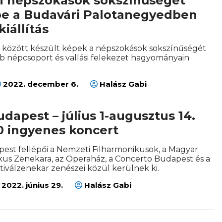
i népszokások sokszínűségét
be a Budavári Palotanegyedben
kiállítás
8 között készült képek a népszokások sokszínűségét
b népcsoport és vallási felekezet hagyományain
2022. december 6.
Halász Gabi
dapest – július 1-augusztus 14.
0 ingyenes koncert
est fellépői a Nemzeti Filharmonikusok, a Magyar
kus Zenekara, az Operaház, a Concerto Budapest és a
tiválzenekar zenészei közül kerülnek ki.
2022. június 29.
Halász Gabi