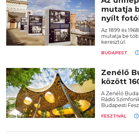
Az ünnep
mutatja 
nyílt fotó
Az 1899 és 196
mutatja be töb
keresztül.
BUDAPEST
Zenélő Bu
között 16
A Zenélő Budap
Rádió Szimfoni
Budapesti Fesz
FESZTIVÁL