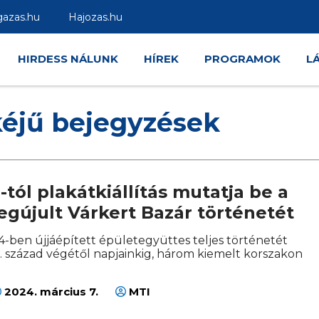
gazas.hu
Hajozas.hu
HIRDESS NÁLUNK
HÍREK
PROGRAMOK
L
kéjű bejegyzések
-tól plakátkiállítás mutatja be a
egújult Várkert Bazár történetét
014-ben újjáépített épületegyüttes teljes történetét
9. század végétől napjainkig, három kiemelt korszakon
2024. március 7.
MTI