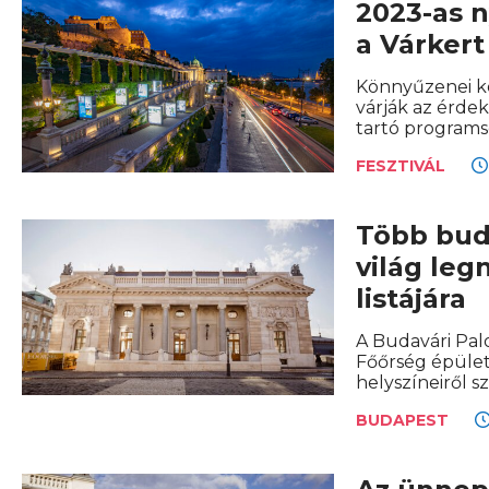
2023-as 
a Várker
Könnyűzenei ko
várják az érde
tartó programs
FESZTIVÁL
Több buda
világ le
listájára
A Budavári Pal
Főőrség épülete
helyszíneiről sz
BUDAPEST