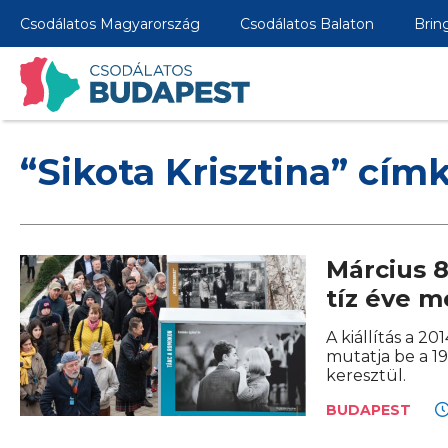
Csodálatos Magyarország
Csodálatos Balaton
Brin
“Sikota Krisztina” cím
Március 8
tíz éve m
A kiállítás a 2
mutatja be a 1
keresztül.
BUDAPEST