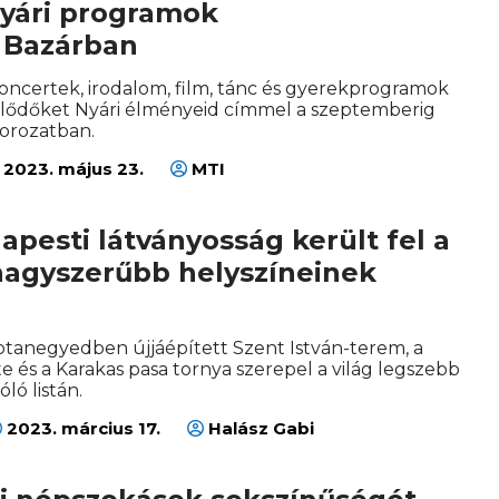
nyári programok
t Bazárban
ncertek, irodalom, film, tánc és gyerekprogramok
klődőket Nyári élményeid címmel a szeptemberig
orozatban.
2023. május 23.
MTI
pesti látványosság került fel a
gnagyszerűbb helyszíneinek
otanegyedben újjáépített Szent István-terem, a
 és a Karakas pasa tornya szerepel a világ legszebb
óló listán.
2023. március 17.
Halász Gabi