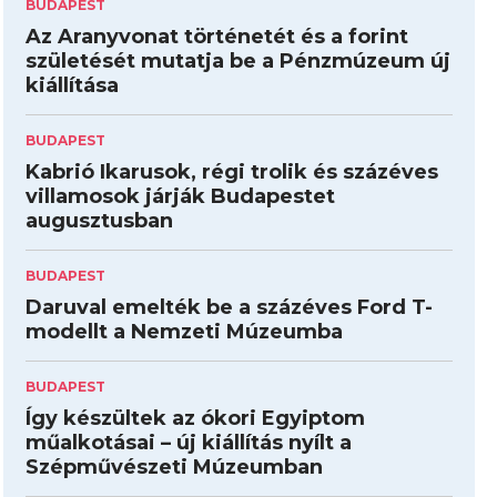
BUDAPEST
Az Aranyvonat történetét és a forint
születését mutatja be a Pénzmúzeum új
kiállítása
BUDAPEST
Kabrió Ikarusok, régi trolik és százéves
villamosok járják Budapestet
augusztusban
BUDAPEST
Daruval emelték be a százéves Ford T-
modellt a Nemzeti Múzeumba
BUDAPEST
Így készültek az ókori Egyiptom
műalkotásai – új kiállítás nyílt a
Szépművészeti Múzeumban