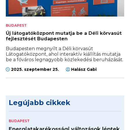
BUDAPEST
Új látogatóközpont mutatja be a Déli körvasút
fejlesztését Budapesten
Budapesten megnyílt a Déli körvasút
Látogatóközpont, ahol interaktív kiállítás mutatja
be a főváros legnagyobb közlekedési beruházását.
2025. szeptember 25.
Halász Gabi
Legújabb cikkek
BUDAPEST
Energiatakarékossági változások léptek