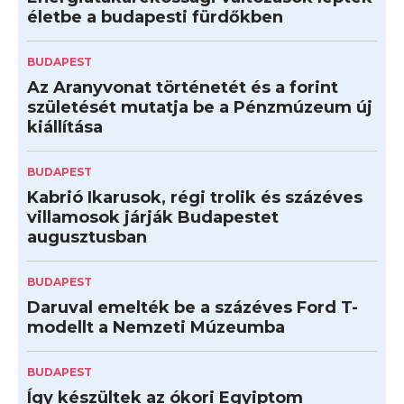
életbe a budapesti fürdőkben
BUDAPEST
Az Aranyvonat történetét és a forint
születését mutatja be a Pénzmúzeum új
kiállítása
BUDAPEST
Kabrió Ikarusok, régi trolik és százéves
villamosok járják Budapestet
augusztusban
BUDAPEST
Daruval emelték be a százéves Ford T-
modellt a Nemzeti Múzeumba
BUDAPEST
Így készültek az ókori Egyiptom